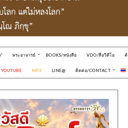
”
พระอาจารย์
BOOKS/หนังสือ
VDO/สื่อวีดีโอ
ค
YOUTUBE
MP3
LINE@
ติดต่อ/CONTACT