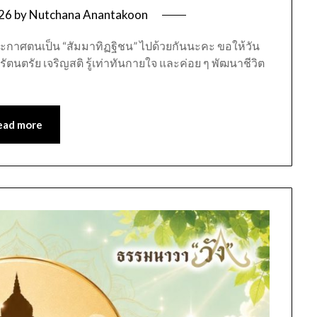
026
by
Nutchana Anantakoon
ประกาศตนเป็น “สัมมาทิฏฐิชน” ไปด้วยกันนะคะ ขอให้วัน
ะรัตนตรัย เจริญสติ รู้เท่าทันกายใจ และค่อย ๆ พัฒนาชีวิต
ead more