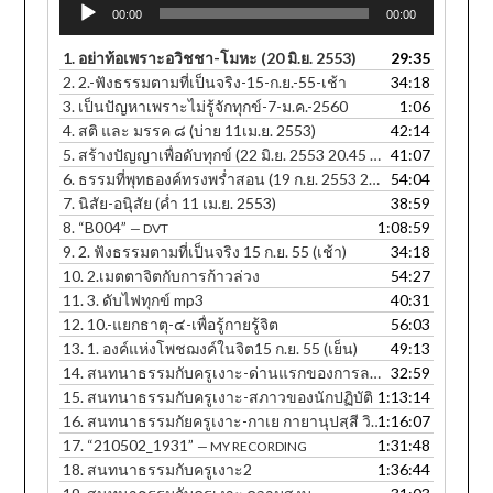
Audio
00:00
00:00
Player
1.
อย่าท้อเพราะอวิชชา-โมหะ (20 มิ.ย. 2553)
29:35
2.
2.-ฟังธรรมตามที่เป็นจริง-15-ก.ย.-55-เช้า
34:18
3.
เป็นปัญหาเพราะไม่รู้จักทุกข์-7-ม.ค.-2560
1:06
4.
สติ และ มรรค ๘ (บ่าย 11เม.ย. 2553)
42:14
5.
สร้างปัญญาเพื่อดับทุกข์ (22 มิ.ย. 2553 20.45 น.)
41:07
6.
ธรรมที่พุทธองค์ทรงพร่ำสอน (19 ก.ย. 2553 20.25 น.)
54:04
7.
นิสัย-อนุิสัย (ค่ำ 11 เม.ย. 2553)
38:59
8.
“B004”
1:08:59
— DVT
9.
2. ฟังธรรมตามที่เป็นจริง 15 ก.ย. 55 (เช้า)
34:18
10.
2.เมตตาจิตกับการก้าวล่วง
54:27
11.
3. ดับไฟทุกข์ mp3
40:31
12.
10.-แยกธาตุ-๔-เพื่อรู้กายรู้จิต
56:03
13.
1. องค์แห่งโพชฌงค์ในจิต15 ก.ย. 55 (เย็น)
49:13
14.
สนทนาธรรมกับครูเงาะ-ด่านแรกของการละกิเลส
32:59
15.
สนทนาธรรมกับครูเงาะ-สภาวของนักปฏิบัติ
1:13:14
16.
สนทนาธรรมกัยครูเงาะ-กาเย กายานุปสฺสี วิหรติ
1:16:07
17.
“210502_1931”
1:31:48
— MY RECORDING
18.
สนทนาธรรมกับครูเงาะ2
1:36:44