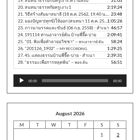
19.
สนทนาธรรมกับครูเงาะ.ความสงบ
31:03
20.
สนทนาธรรทกัยครูเงาะ1
2:19:24
21.
วิธีสร้างสัมมาสมาธิ (18 ต.ค. 2562, 19.40 น. ภาษาอีสาน)
23:48
22.
มองปัญหา(ทุกข์)ให้ออก (สนทนา 11 ต.ค. 2560, 12.30 น.) - สำเนา
1:05:26
23.
ภาวนามรรคและขันธ์ (06 ก.ย. 2558) - สำเนา
46:57
24.
191114 ท่านอาจารย์ต้น บ้านพี่จี๊ด บ่าย
2:09:41
25.
“01. ฟังเพื่อทำลายอวิชชา”
58:24
— พระอาจารย์ ต้น
26.
“201126_1902”
1:29:25
— MY RECORDING
27.
45. แสดงธรรมบ้านพี่จี๊ด-บ่าย - สำเนา
2:39:31
28.
“ธรรมะเพื่อการหลุดพ้น”
56:51
— พอจ.ต้น
Audio
00:00
00:00
Player
August 2026
M
T
W
T
F
S
S
1
2