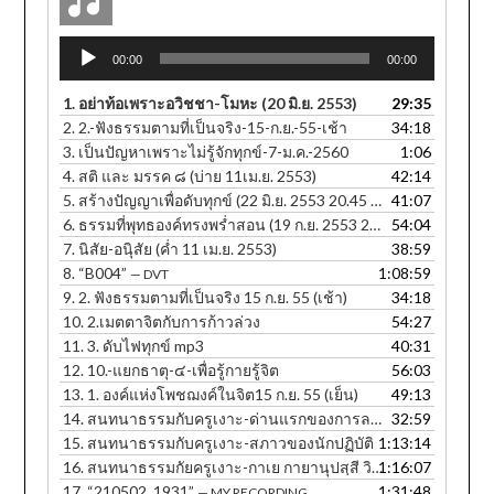
Audio
00:00
00:00
Player
1.
อย่าท้อเพราะอวิชชา-โมหะ (20 มิ.ย. 2553)
29:35
2.
2.-ฟังธรรมตามที่เป็นจริง-15-ก.ย.-55-เช้า
34:18
3.
เป็นปัญหาเพราะไม่รู้จักทุกข์-7-ม.ค.-2560
1:06
4.
สติ และ มรรค ๘ (บ่าย 11เม.ย. 2553)
42:14
5.
สร้างปัญญาเพื่อดับทุกข์ (22 มิ.ย. 2553 20.45 น.)
41:07
6.
ธรรมที่พุทธองค์ทรงพร่ำสอน (19 ก.ย. 2553 20.25 น.)
54:04
7.
นิสัย-อนุิสัย (ค่ำ 11 เม.ย. 2553)
38:59
8.
“B004”
1:08:59
— DVT
9.
2. ฟังธรรมตามที่เป็นจริง 15 ก.ย. 55 (เช้า)
34:18
10.
2.เมตตาจิตกับการก้าวล่วง
54:27
11.
3. ดับไฟทุกข์ mp3
40:31
12.
10.-แยกธาตุ-๔-เพื่อรู้กายรู้จิต
56:03
13.
1. องค์แห่งโพชฌงค์ในจิต15 ก.ย. 55 (เย็น)
49:13
14.
สนทนาธรรมกับครูเงาะ-ด่านแรกของการละกิเลส
32:59
15.
สนทนาธรรมกับครูเงาะ-สภาวของนักปฏิบัติ
1:13:14
16.
สนทนาธรรมกัยครูเงาะ-กาเย กายานุปสฺสี วิหรติ
1:16:07
17.
“210502_1931”
1:31:48
— MY RECORDING