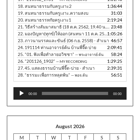
18.
สนทนาธรรมกับครูเงาะ2
1:36:44
19.
สนทนาธรรมกับครูเงาะ.ความสงบ
31:03
20.
สนทนาธรรทกัยครูเงาะ1
2:19:24
21.
วิธีสร้างสัมมาสมาธิ (18 ต.ค. 2562, 19.40 น. ภาษาอีสาน)
23:48
22.
มองปัญหา(ทุกข์)ให้ออก (สนทนา 11 ต.ค. 2560, 12.30 น.) - สำเนา
1:05:26
23.
ภาวนามรรคและขันธ์ (06 ก.ย. 2558) - สำเนา
46:57
24.
191114 ท่านอาจารย์ต้น บ้านพี่จี๊ด บ่าย
2:09:41
25.
“01. ฟังเพื่อทำลายอวิชชา”
58:24
— พระอาจารย์ ต้น
26.
“201126_1902”
1:29:25
— MY RECORDING
27.
45. แสดงธรรมบ้านพี่จี๊ด-บ่าย - สำเนา
2:39:31
28.
“ธรรมะเพื่อการหลุดพ้น”
56:51
— พอจ.ต้น
Audio
00:00
00:00
Player
August 2026
M
T
W
T
F
S
S