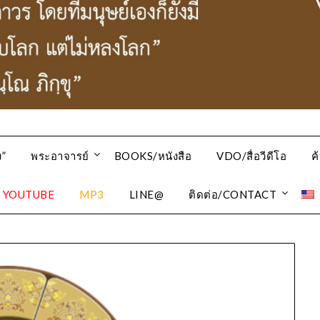
”
พระอาจารย์
BOOKS/หนังสือ
VDO/สื่อวีดีโอ
ค
YOUTUBE
MP3
LINE@
ติดต่อ/CONTACT