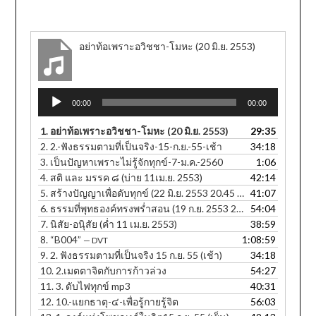
อย่าท้อเพราะอวิชชา-โมหะ (20 มิ.ย. 2553)
Audio
00:00
00:00
Player
1.
อย่าท้อเพราะอวิชชา-โมหะ (20 มิ.ย. 2553)
29:35
2.
2.-ฟังธรรมตามที่เป็นจริง-15-ก.ย.-55-เช้า
34:18
3.
เป็นปัญหาเพราะไม่รู้จักทุกข์-7-ม.ค.-2560
1:06
4.
สติ และ มรรค ๘ (บ่าย 11เม.ย. 2553)
42:14
5.
สร้างปัญญาเพื่อดับทุกข์ (22 มิ.ย. 2553 20.45 น.)
41:07
6.
ธรรมที่พุทธองค์ทรงพร่ำสอน (19 ก.ย. 2553 20.25 น.)
54:04
7.
นิสัย-อนุิสัย (ค่ำ 11 เม.ย. 2553)
38:59
8.
“B004”
1:08:59
— DVT
9.
2. ฟังธรรมตามที่เป็นจริง 15 ก.ย. 55 (เช้า)
34:18
10.
2.เมตตาจิตกับการก้าวล่วง
54:27
11.
3. ดับไฟทุกข์ mp3
40:31
12.
10.-แยกธาตุ-๔-เพื่อรู้กายรู้จิต
56:03