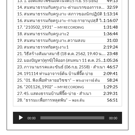
13.
1. องค์แห่งโพชฌงค์ในจิต15 ก.ย. 55 (เย็น)
49:13
14.
สนทนาธรรมกับครูเงาะ-ด่านแรกของการละกิเลส
32:59
15.
สนทนาธรรมกับครูเงาะ-สภาวของนักปฏิบัติ
1:13:14
16.
สนทนาธรรมกัยครูเงาะ-กาเย กายานุปสฺสี วิหรติ
1:16:07
17.
“210502_1931”
1:31:48
— MY RECORDING
18.
สนทนาธรรมกับครูเงาะ2
1:36:44
19.
สนทนาธรรมกับครูเงาะ.ความสงบ
31:03
20.
สนทนาธรรทกัยครูเงาะ1
2:19:24
21.
วิธีสร้างสัมมาสมาธิ (18 ต.ค. 2562, 19.40 น. ภาษาอีสาน)
23:48
22.
มองปัญหา(ทุกข์)ให้ออก (สนทนา 11 ต.ค. 2560, 12.30 น.) - สำเนา
1:05:26
23.
ภาวนามรรคและขันธ์ (06 ก.ย. 2558) - สำเนา
46:57
24.
191114 ท่านอาจารย์ต้น บ้านพี่จี๊ด บ่าย
2:09:41
25.
“01. ฟังเพื่อทำลายอวิชชา”
58:24
— พระอาจารย์ ต้น
26.
“201126_1902”
1:29:25
— MY RECORDING
27.
45. แสดงธรรมบ้านพี่จี๊ด-บ่าย - สำเนา
2:39:31
28.
“ธรรมะเพื่อการหลุดพ้น”
56:51
— พอจ.ต้น
Audio
00:00
00:00
Player