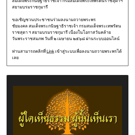
สมเด็จพระกนิษฐาธิราชเจ้า กรมสมเด็จพระเทพรัตนราชสุดาฯ
สยามบรมราชกุมารี
ขอเชิญชวนประชาชนร่วมลงนามถวายพระพร
ชัยมงคล สมเด็จพระกนิษฐาธิราชเจ้า กรมสมเด็จพระเทพรัตน
ราชสุดา ฯ สยามบรมราชกุมารี เนื่องในโอกาสวันคล้าย
วันพระราชสมภพ วันที่ ๒ เมษายน ๒๕๖๘ ผ่านระบบออนไลน์
ท่านสามารถคลิกที่
Link
เข้าสู่ระบบเพื่อลงนามถวายพระพรได้
เลย