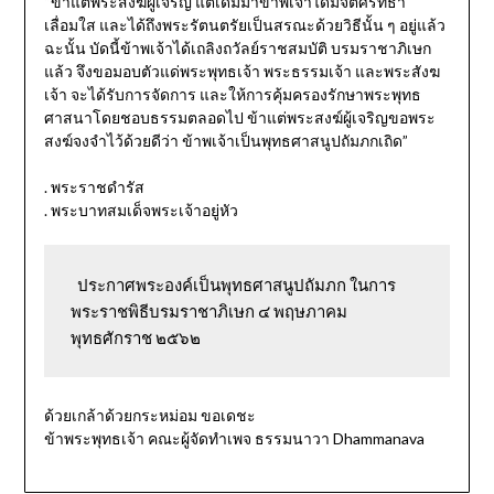
“ข้าแต่พระสงฆ์ผู้เจริญ แต่เดิมมาข้าพเจ้าได้มีจิตศรัทธา
เลื่อมใส และได้ถึงพระรัตนตรัยเป็นสรณะด้วยวิธีนั้น ๆ อยู่แล้ว
ฉะนั้น บัดนี้ข้าพเจ้าได้เถลิงถวัลย์ราชสมบัติ บรมราชาภิเษก
แล้ว จึงขอมอบตัวแด่พระพุทธเจ้า พระธรรมเจ้า และพระสังฆ
เจ้า จะได้รับการจัดการ และให้การคุ้มครองรักษาพระพุทธ
ศาสนาโดยชอบธรรมตลอดไป ข้าแต่พระสงฆ์ผู้เจริญขอพระ
สงฆ์จงจำไว้ด้วยดีว่า ข้าพเจ้าเป็นพุทธศาสนูปถัมภกเถิด”
. พระราชดำรัส
. พระบาทสมเด็จพระเจ้าอยู่หัว
  ประกาศพระองค์เป็นพุทธศาสนูปถัมภก ในการ
พระราชพิธีบรมราชาภิเษก ๔ พฤษภาคม 
พุทธศักราช ๒๕๖๒
ด้วยเกล้าด้วยกระหม่อม ขอเดชะ
ข้าพระพุทธเจ้า คณะผู้จัดทำเพจ ธรรมนาวา Dhammanava