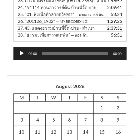
23.
ภาวนามรรคและขันธ์ (06 ก.ย. 2558) - สำเนา
46:57
24.
191114 ท่านอาจารย์ต้น บ้านพี่จี๊ด บ่าย
2:09:41
25.
“01. ฟังเพื่อทำลายอวิชชา”
58:24
— พระอาจารย์ ต้น
26.
“201126_1902”
1:29:25
— MY RECORDING
27.
45. แสดงธรรมบ้านพี่จี๊ด-บ่าย - สำเนา
2:39:31
28.
“ธรรมะเพื่อการหลุดพ้น”
56:51
— พอจ.ต้น
Audio
00:00
00:00
Player
August 2026
M
T
W
T
F
S
S
1
2
3
4
5
6
7
8
9
10
11
12
13
14
15
16