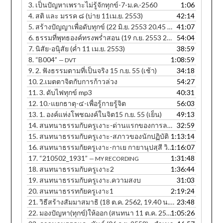
3.
เป็นปัญหาเพราะไม่รู้จักทุกข์-7-ม.ค.-2560
1:06
4.
สติ และ มรรค ๘ (บ่าย 11เม.ย. 2553)
42:14
5.
สร้างปัญญาเพื่อดับทุกข์ (22 มิ.ย. 2553 20.45 น.)
41:07
6.
ธรรมที่พุทธองค์ทรงพร่ำสอน (19 ก.ย. 2553 20.25 น.)
54:04
7.
นิสัย-อนุิสัย (ค่ำ 11 เม.ย. 2553)
38:59
8.
“B004”
1:08:59
— DVT
9.
2. ฟังธรรมตามที่เป็นจริง 15 ก.ย. 55 (เช้า)
34:18
10.
2.เมตตาจิตกับการก้าวล่วง
54:27
11.
3. ดับไฟทุกข์ mp3
40:31
12.
10.-แยกธาตุ-๔-เพื่อรู้กายรู้จิต
56:03
13.
1. องค์แห่งโพชฌงค์ในจิต15 ก.ย. 55 (เย็น)
49:13
14.
สนทนาธรรมกับครูเงาะ-ด่านแรกของการละกิเลส
32:59
15.
สนทนาธรรมกับครูเงาะ-สภาวของนักปฏิบัติ
1:13:14
16.
สนทนาธรรมกัยครูเงาะ-กาเย กายานุปสฺสี วิหรติ
1:16:07
17.
“210502_1931”
1:31:48
— MY RECORDING
18.
สนทนาธรรมกับครูเงาะ2
1:36:44
19.
สนทนาธรรมกับครูเงาะ.ความสงบ
31:03
20.
สนทนาธรรทกัยครูเงาะ1
2:19:24
21.
วิธีสร้างสัมมาสมาธิ (18 ต.ค. 2562, 19.40 น. ภาษาอีสาน)
23:48
22.
มองปัญหา(ทุกข์)ให้ออก (สนทนา 11 ต.ค. 2560, 12.30 น.) - สำเนา
1:05:26