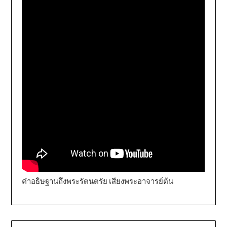
คำอธิษฐานถึงพระรัตนตรัย เสียงพระอาจารย์ต้น