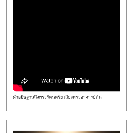
คำอธิษฐานถึงพระรัตนตรัย เสียงพระอาจารย์ต้น