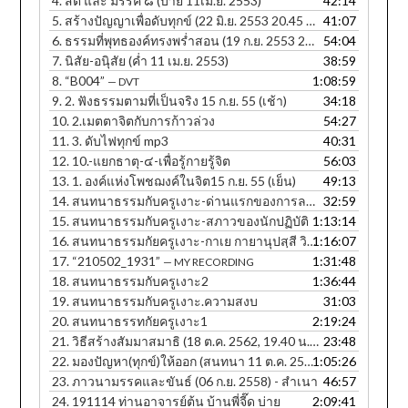
4.
สติ และ มรรค ๘ (บ่าย 11เม.ย. 2553)
42:14
5.
สร้างปัญญาเพื่อดับทุกข์ (22 มิ.ย. 2553 20.45 น.)
41:07
6.
ธรรมที่พุทธองค์ทรงพร่ำสอน (19 ก.ย. 2553 20.25 น.)
54:04
7.
นิสัย-อนุิสัย (ค่ำ 11 เม.ย. 2553)
38:59
8.
“B004”
1:08:59
— DVT
9.
2. ฟังธรรมตามที่เป็นจริง 15 ก.ย. 55 (เช้า)
34:18
10.
2.เมตตาจิตกับการก้าวล่วง
54:27
11.
3. ดับไฟทุกข์ mp3
40:31
12.
10.-แยกธาตุ-๔-เพื่อรู้กายรู้จิต
56:03
13.
1. องค์แห่งโพชฌงค์ในจิต15 ก.ย. 55 (เย็น)
49:13
14.
สนทนาธรรมกับครูเงาะ-ด่านแรกของการละกิเลส
32:59
15.
สนทนาธรรมกับครูเงาะ-สภาวของนักปฏิบัติ
1:13:14
16.
สนทนาธรรมกัยครูเงาะ-กาเย กายานุปสฺสี วิหรติ
1:16:07
17.
“210502_1931”
1:31:48
— MY RECORDING
18.
สนทนาธรรมกับครูเงาะ2
1:36:44
19.
สนทนาธรรมกับครูเงาะ.ความสงบ
31:03
20.
สนทนาธรรทกัยครูเงาะ1
2:19:24
21.
วิธีสร้างสัมมาสมาธิ (18 ต.ค. 2562, 19.40 น. ภาษาอีสาน)
23:48
22.
มองปัญหา(ทุกข์)ให้ออก (สนทนา 11 ต.ค. 2560, 12.30 น.) - สำเนา
1:05:26
23.
ภาวนามรรคและขันธ์ (06 ก.ย. 2558) - สำเนา
46:57
24.
191114 ท่านอาจารย์ต้น บ้านพี่จี๊ด บ่าย
2:09:41