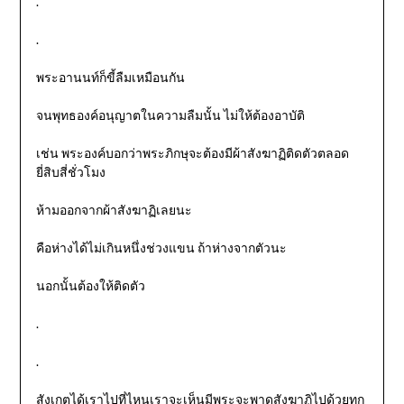
.
.
พระอานนท์ก็ขี้ลืมเหมือนกัน
จนพุทธองค์อนุญาตในความลืมนั้น ไม่ให้ต้องอาบัติ
เช่น พระองค์บอกว่าพระภิกษุจะต้องมีผ้าสังฆาฏิติดตัวตลอด
ยี่สิบสี่ชั่วโมง
ห้ามออกจากผ้าสังฆาฏิเลยนะ
คือห่างได้ไม่เกินหนึ่งช่วงแขน ถ้าห่างจากตัวนะ
นอกนั้นต้องให้ติดตัว
.
.
สังเกตได้เราไปที่ไหนเราจะเห็นมีพระจะพาดสังฆาฏิไปด้วยทุก