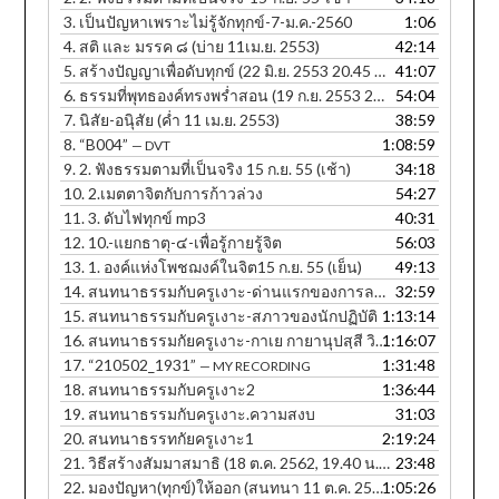
3.
เป็นปัญหาเพราะไม่รู้จักทุกข์-7-ม.ค.-2560
1:06
4.
สติ และ มรรค ๘ (บ่าย 11เม.ย. 2553)
42:14
5.
สร้างปัญญาเพื่อดับทุกข์ (22 มิ.ย. 2553 20.45 น.)
41:07
6.
ธรรมที่พุทธองค์ทรงพร่ำสอน (19 ก.ย. 2553 20.25 น.)
54:04
7.
นิสัย-อนุิสัย (ค่ำ 11 เม.ย. 2553)
38:59
8.
“B004”
1:08:59
— DVT
9.
2. ฟังธรรมตามที่เป็นจริง 15 ก.ย. 55 (เช้า)
34:18
10.
2.เมตตาจิตกับการก้าวล่วง
54:27
11.
3. ดับไฟทุกข์ mp3
40:31
12.
10.-แยกธาตุ-๔-เพื่อรู้กายรู้จิต
56:03
13.
1. องค์แห่งโพชฌงค์ในจิต15 ก.ย. 55 (เย็น)
49:13
14.
สนทนาธรรมกับครูเงาะ-ด่านแรกของการละกิเลส
32:59
15.
สนทนาธรรมกับครูเงาะ-สภาวของนักปฏิบัติ
1:13:14
16.
สนทนาธรรมกัยครูเงาะ-กาเย กายานุปสฺสี วิหรติ
1:16:07
17.
“210502_1931”
1:31:48
— MY RECORDING
18.
สนทนาธรรมกับครูเงาะ2
1:36:44
19.
สนทนาธรรมกับครูเงาะ.ความสงบ
31:03
20.
สนทนาธรรทกัยครูเงาะ1
2:19:24
21.
วิธีสร้างสัมมาสมาธิ (18 ต.ค. 2562, 19.40 น. ภาษาอีสาน)
23:48
22.
มองปัญหา(ทุกข์)ให้ออก (สนทนา 11 ต.ค. 2560, 12.30 น.) - สำเนา
1:05:26