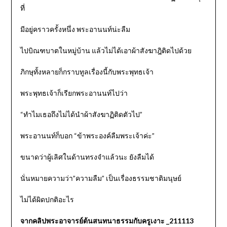
ที่
มีอยู่คราวครั้งหนึ่ง พระอานนท์น่ะลืม
ไปบิณฑบาตในหมู่บ้าน แล้วไม่ได้เอาผ้าสังฆาฎิติดไปด้วย
ภิกษุทั้งหลายก็กราบทูลเรื่องนี้กับพระพุทธเจ้า
พระพุทธเจ้าก็เรียกพระอานนท์ไปว่า
“ทําไมเธอถึงไม่ได้นําผ้าสังฆาฏิติดตัวไป”
พระอานนท์ก็บอก “ข้าพระองค์ลืมพระเจ้าค่ะ”
ขนาดว่าผู้เลิศในด้านทรงจําแล้วนะ ยังลืมได้
นั่นหมายความว่า”ความลืม” เป็นเรื่องธรรมชาติมนุษย์
ไม่ได้ผิดปกติอะไร
จากคลิปพระอาจารย์ต้นสนทนาธรรมกับครูเงาะ _211113