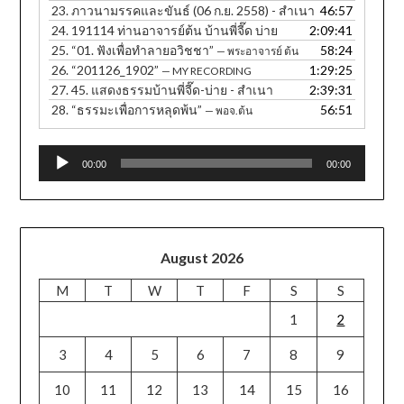
23.
ภาวนามรรคและขันธ์ (06 ก.ย. 2558) - สำเนา
46:57
24.
191114 ท่านอาจารย์ต้น บ้านพี่จี๊ด บ่าย
2:09:41
25.
“01. ฟังเพื่อทำลายอวิชชา”
58:24
— พระอาจารย์ ต้น
26.
“201126_1902”
1:29:25
— MY RECORDING
27.
45. แสดงธรรมบ้านพี่จี๊ด-บ่าย - สำเนา
2:39:31
28.
“ธรรมะเพื่อการหลุดพ้น”
56:51
— พอจ.ต้น
Audio
00:00
00:00
Player
August 2026
M
T
W
T
F
S
S
1
2
3
4
5
6
7
8
9
10
11
12
13
14
15
16