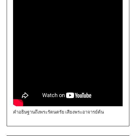
คำอธิษฐานถึงพระรัตนตรัย เสียงพระอาจารย์ต้น