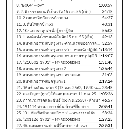
8.
“B004”
1:08:59
— DVT
9.
2. ฟังธรรมตามที่เป็นจริง 15 ก.ย. 55 (เช้า)
34:18
10.
2.เมตตาจิตกับการก้าวล่วง
54:27
11.
3. ดับไฟทุกข์ mp3
40:31
12.
10.-แยกธาตุ-๔-เพื่อรู้กายรู้จิต
56:03
13.
1. องค์แห่งโพชฌงค์ในจิต15 ก.ย. 55 (เย็น)
49:13
14.
สนทนาธรรมกับครูเงาะ-ด่านแรกของการละกิเลส
32:59
15.
สนทนาธรรมกับครูเงาะ-สภาวของนักปฏิบัติ
1:13:14
16.
สนทนาธรรมกัยครูเงาะ-กาเย กายานุปสฺสี วิหรติ
1:16:07
17.
“210502_1931”
1:31:48
— MY RECORDING
18.
สนทนาธรรมกับครูเงาะ2
1:36:44
19.
สนทนาธรรมกับครูเงาะ.ความสงบ
31:03
20.
สนทนาธรรทกัยครูเงาะ1
2:19:24
21.
วิธีสร้างสัมมาสมาธิ (18 ต.ค. 2562, 19.40 น. ภาษาอีสาน)
23:48
22.
มองปัญหา(ทุกข์)ให้ออก (สนทนา 11 ต.ค. 2560, 12.30 น.) - สำเนา
1:05:26
23.
ภาวนามรรคและขันธ์ (06 ก.ย. 2558) - สำเนา
46:57
24.
191114 ท่านอาจารย์ต้น บ้านพี่จี๊ด บ่าย
2:09:41
25.
“01. ฟังเพื่อทำลายอวิชชา”
58:24
— พระอาจารย์ ต้น
26.
“201126_1902”
1:29:25
— MY RECORDING
27.
45. แสดงธรรมบ้านพี่จี๊ด-บ่าย - สำเนา
2:39:31