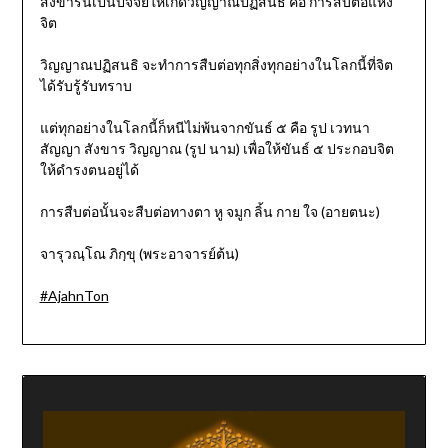
สังขารนี้เป็นปัจจัยให้เกิดวิญญาณปฏิสนธิ คือ การสืบต่อแห่ง
จิต
วิญญาณปฏิสนธิ จะทำการสืบต่อทุกสิ่งทุกอย่างในโลกนี้ที่จิต
ได้รับรู้รับทราบ
แต่ทุกอย่างในโลกนี้ก็หนีไม่พ้นจากขันธ์ ๕ คือ รูป เวทนา
สัญญา สังขาร วิญญาณ (รูป นาม) เพื่อให้ขันธ์ ๕ ประกอบจิต
ให้ดำรงตนอยู่ได้
การสืบต่อนั้นจะสืบต่อทางตา หู จมูก ลิ้น กาย ใจ (อายตนะ)
จารุวณฺโณ ภิกฺขุ (พระอาจารย์ต้น)
#AjahnTon