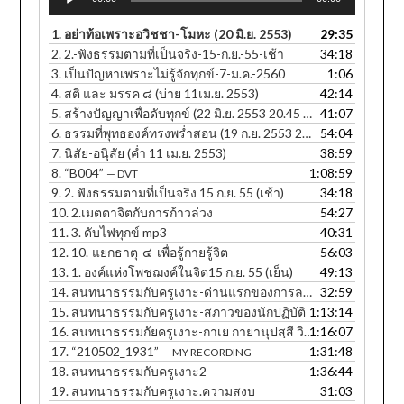
Player
1.
อย่าท้อเพราะอวิชชา-โมหะ (20 มิ.ย. 2553)
29:35
2.
2.-ฟังธรรมตามที่เป็นจริง-15-ก.ย.-55-เช้า
34:18
3.
เป็นปัญหาเพราะไม่รู้จักทุกข์-7-ม.ค.-2560
1:06
4.
สติ และ มรรค ๘ (บ่าย 11เม.ย. 2553)
42:14
5.
สร้างปัญญาเพื่อดับทุกข์ (22 มิ.ย. 2553 20.45 น.)
41:07
6.
ธรรมที่พุทธองค์ทรงพร่ำสอน (19 ก.ย. 2553 20.25 น.)
54:04
7.
นิสัย-อนุิสัย (ค่ำ 11 เม.ย. 2553)
38:59
8.
“B004”
1:08:59
— DVT
9.
2. ฟังธรรมตามที่เป็นจริง 15 ก.ย. 55 (เช้า)
34:18
10.
2.เมตตาจิตกับการก้าวล่วง
54:27
11.
3. ดับไฟทุกข์ mp3
40:31
12.
10.-แยกธาตุ-๔-เพื่อรู้กายรู้จิต
56:03
13.
1. องค์แห่งโพชฌงค์ในจิต15 ก.ย. 55 (เย็น)
49:13
14.
สนทนาธรรมกับครูเงาะ-ด่านแรกของการละกิเลส
32:59
15.
สนทนาธรรมกับครูเงาะ-สภาวของนักปฏิบัติ
1:13:14
16.
สนทนาธรรมกัยครูเงาะ-กาเย กายานุปสฺสี วิหรติ
1:16:07
17.
“210502_1931”
1:31:48
— MY RECORDING
18.
สนทนาธรรมกับครูเงาะ2
1:36:44
19.
สนทนาธรรมกับครูเงาะ.ความสงบ
31:03