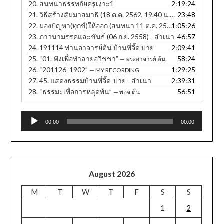
20.
สนทนาธรรทกัยครูเงาะ1
2:19:24
21.
วิธีสร้างสัมมาสมาธิ (18 ต.ค. 2562, 19.40 น. ภาษาอีสาน)
23:48
22.
มองปัญหา(ทุกข์)ให้ออก (สนทนา 11 ต.ค. 2560, 12.30 น.) - สำเนา
1:05:26
23.
ภาวนามรรคและขันธ์ (06 ก.ย. 2558) - สำเนา
46:57
24.
191114 ท่านอาจารย์ต้น บ้านพี่จี๊ด บ่าย
2:09:41
25.
“01. ฟังเพื่อทำลายอวิชชา”
58:24
— พระอาจารย์ ต้น
26.
“201126_1902”
1:29:25
— MY RECORDING
27.
45. แสดงธรรมบ้านพี่จี๊ด-บ่าย - สำเนา
2:39:31
28.
“ธรรมะเพื่อการหลุดพ้น”
56:51
— พอจ.ต้น
Audio
00:00
00:00
Player
August 2026
M
T
W
T
F
S
S
1
2