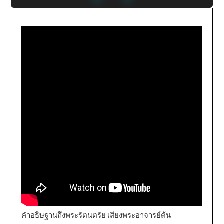
คำอธิษฐานถึงพระรัตนตรัย เสียงพระอาจารย์ต้น