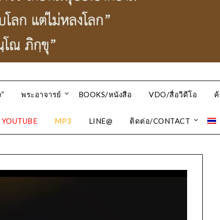
”
พระอาจารย์
BOOKS/หนังสือ
VDO/สื่อวีดีโอ
ค
YOUTUBE
MP3
LINE@
ติดต่อ/CONTACT