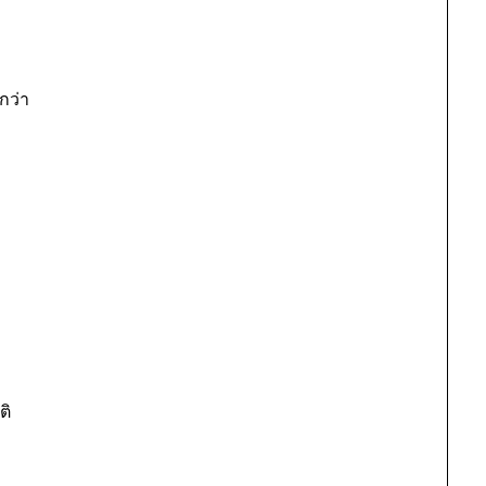
กว่า
ติ