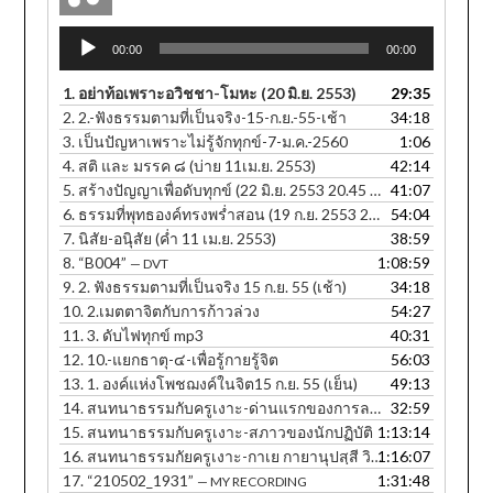
Audio
00:00
00:00
Player
1.
อย่าท้อเพราะอวิชชา-โมหะ (20 มิ.ย. 2553)
29:35
2.
2.-ฟังธรรมตามที่เป็นจริง-15-ก.ย.-55-เช้า
34:18
3.
เป็นปัญหาเพราะไม่รู้จักทุกข์-7-ม.ค.-2560
1:06
4.
สติ และ มรรค ๘ (บ่าย 11เม.ย. 2553)
42:14
5.
สร้างปัญญาเพื่อดับทุกข์ (22 มิ.ย. 2553 20.45 น.)
41:07
6.
ธรรมที่พุทธองค์ทรงพร่ำสอน (19 ก.ย. 2553 20.25 น.)
54:04
7.
นิสัย-อนุิสัย (ค่ำ 11 เม.ย. 2553)
38:59
8.
“B004”
1:08:59
— DVT
9.
2. ฟังธรรมตามที่เป็นจริง 15 ก.ย. 55 (เช้า)
34:18
10.
2.เมตตาจิตกับการก้าวล่วง
54:27
11.
3. ดับไฟทุกข์ mp3
40:31
12.
10.-แยกธาตุ-๔-เพื่อรู้กายรู้จิต
56:03
13.
1. องค์แห่งโพชฌงค์ในจิต15 ก.ย. 55 (เย็น)
49:13
14.
สนทนาธรรมกับครูเงาะ-ด่านแรกของการละกิเลส
32:59
15.
สนทนาธรรมกับครูเงาะ-สภาวของนักปฏิบัติ
1:13:14
16.
สนทนาธรรมกัยครูเงาะ-กาเย กายานุปสฺสี วิหรติ
1:16:07
17.
“210502_1931”
1:31:48
— MY RECORDING