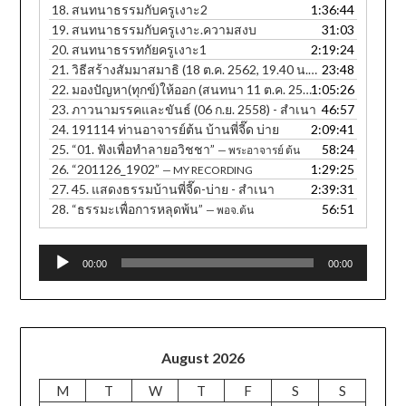
18.
สนทนาธรรมกับครูเงาะ2
1:36:44
19.
สนทนาธรรมกับครูเงาะ.ความสงบ
31:03
20.
สนทนาธรรทกัยครูเงาะ1
2:19:24
21.
วิธีสร้างสัมมาสมาธิ (18 ต.ค. 2562, 19.40 น. ภาษาอีสาน)
23:48
22.
มองปัญหา(ทุกข์)ให้ออก (สนทนา 11 ต.ค. 2560, 12.30 น.) - สำเนา
1:05:26
23.
ภาวนามรรคและขันธ์ (06 ก.ย. 2558) - สำเนา
46:57
24.
191114 ท่านอาจารย์ต้น บ้านพี่จี๊ด บ่าย
2:09:41
25.
“01. ฟังเพื่อทำลายอวิชชา”
58:24
— พระอาจารย์ ต้น
26.
“201126_1902”
1:29:25
— MY RECORDING
27.
45. แสดงธรรมบ้านพี่จี๊ด-บ่าย - สำเนา
2:39:31
28.
“ธรรมะเพื่อการหลุดพ้น”
56:51
— พอจ.ต้น
Audio
00:00
00:00
Player
August 2026
M
T
W
T
F
S
S