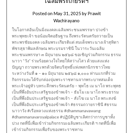
เฉลิมพระเกียรติฯ
Posted on
May 31, 2025
by
Prawit
Wachirayano
ในโอกาสอันเป็นมิ่งมงคลเฉลิมพระชนมพรรษา ปวงข้า
พระพุทธเจ้า ขอน้อมจิตอธิษฐาน ถึงพระรัตนตรัยถวายเป็น
พระพรชัยมงคล เฉลิมพระเกียรติแด่ สมเด็จพระนางเจ้าสุทิดา
พัชรสุธาพิมลลักษณ พระบรมราชินี ในวาระวันเฉลิม
พระชนมพรรษา ๓ มิถุนายน ๒๕๖๘ ขอเชิญร่วมกิจกรรม ธรรม
นาวา “วัง” ร่วมร้อยดวงใจไทยให้สว่างไสว ด้วยแสงแห่ง
ปัญญา ถวายพระพรด้วยจิตบริสุทธิ์แห่งพสกนิกรชาวไทย
ระหว่างวันที่ ๑ – ๑๐ มิถุนายน ๒๕๖๘ ๑,๐๐๐ ท่านแรกที่ร่วม
กิจกรรมจะได้รับกล่องจุ่มพระราชทานจากพระบาทสมเด็จ
พระเจ้าอยู่หัว บทระลึกพระรัตนตรัย – พุทโธ เม นาโถ พระพุทธ
เป็นที่พึ่งอันประเสริฐของข้าพเจ้า – ธัมโม เม นาโถ พระธรรม
เป็นที่พึ่งอันประเสริฐของข้าพเจ้า – สังโฆ เม นาโถ พระสงฆ์
เป็นที่พึ่งอันประเสริฐของข้าพเจ้า #ธรรมถวายราชินี #ธรรม
นาวาวัง #เรือหลวงแห่งธรรม #dhammanavawang
#dhammanavaroyalpalace #ปฏิบัติบูชาเลิศกว่าการบูชาทั้ง
ปวง กดที่นี่เพื่อเข้าร่วมกิจกรรมเฉลิมพระเกียรติ ฯ กดที่นี่เพื่อ
เข้าร่วมกิจกรรมเพื่อรับของพระราชทาน