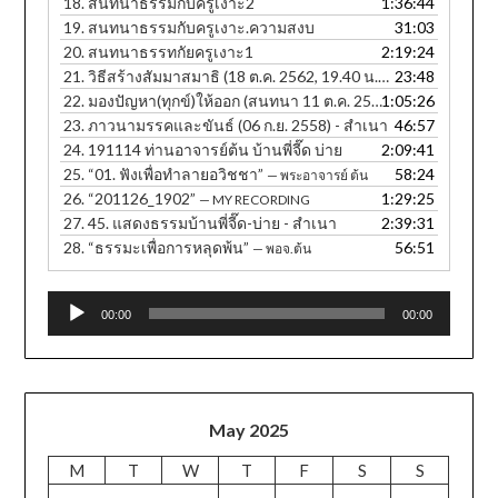
18.
สนทนาธรรมกับครูเงาะ2
1:36:44
19.
สนทนาธรรมกับครูเงาะ.ความสงบ
31:03
20.
สนทนาธรรทกัยครูเงาะ1
2:19:24
21.
วิธีสร้างสัมมาสมาธิ (18 ต.ค. 2562, 19.40 น. ภาษาอีสาน)
23:48
22.
มองปัญหา(ทุกข์)ให้ออก (สนทนา 11 ต.ค. 2560, 12.30 น.) - สำเนา
1:05:26
23.
ภาวนามรรคและขันธ์ (06 ก.ย. 2558) - สำเนา
46:57
24.
191114 ท่านอาจารย์ต้น บ้านพี่จี๊ด บ่าย
2:09:41
25.
“01. ฟังเพื่อทำลายอวิชชา”
58:24
— พระอาจารย์ ต้น
26.
“201126_1902”
1:29:25
— MY RECORDING
27.
45. แสดงธรรมบ้านพี่จี๊ด-บ่าย - สำเนา
2:39:31
28.
“ธรรมะเพื่อการหลุดพ้น”
56:51
— พอจ.ต้น
Audio
00:00
00:00
Player
May 2025
M
T
W
T
F
S
S