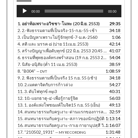
Audio
00:00
00:00
Player
1.
อย่าท้อเพราะอวิชชา-โมหะ (20 มิ.ย. 2553)
29:35
2.
2.-ฟังธรรมตามที่เป็นจริง-15-ก.ย.-55-เช้า
34:18
3.
เป็นปัญหาเพราะไม่รู้จักทุกข์-7-ม.ค.-2560
1:06
4.
สติ และ มรรค ๘ (บ่าย 11เม.ย. 2553)
42:14
5.
สร้างปัญญาเพื่อดับทุกข์ (22 มิ.ย. 2553 20.45 น.)
41:07
6.
ธรรมที่พุทธองค์ทรงพร่ำสอน (19 ก.ย. 2553 20.25 น.)
54:04
7.
นิสัย-อนุิสัย (ค่ำ 11 เม.ย. 2553)
38:59
8.
“B004”
1:08:59
— DVT
9.
2. ฟังธรรมตามที่เป็นจริง 15 ก.ย. 55 (เช้า)
34:18
10.
2.เมตตาจิตกับการก้าวล่วง
54:27
11.
3. ดับไฟทุกข์ mp3
40:31
12.
10.-แยกธาตุ-๔-เพื่อรู้กายรู้จิต
56:03
13.
1. องค์แห่งโพชฌงค์ในจิต15 ก.ย. 55 (เย็น)
49:13
14.
สนทนาธรรมกับครูเงาะ-ด่านแรกของการละกิเลส
32:59
15.
สนทนาธรรมกับครูเงาะ-สภาวของนักปฏิบัติ
1:13:14
16.
สนทนาธรรมกัยครูเงาะ-กาเย กายานุปสฺสี วิหรติ
1:16:07
17.
“210502_1931”
1:31:48
— MY RECORDING