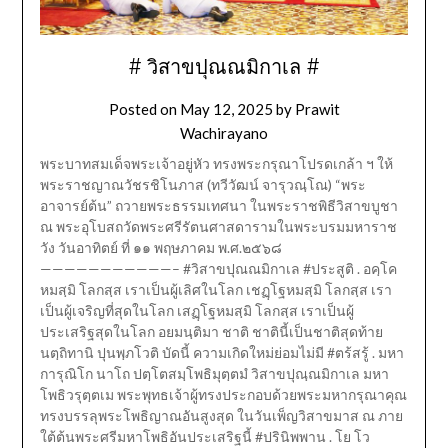
# วิสาขปุณณมิกาเล #
Posted on
May 12, 2025
by
Prawit
Wachirayano
พระบาทสมเด็จพระเจ้าอยู่หัว ทรงพระกรุณาโปรดเกล้า ฯ ให้
พระราชญาณวัชรชิโนภาส (ทวีวัฒน์ จารุวณฺโณ) “พระ
อาจารย์ต้น” ถวายพระธรรมเทศนา ในพระราชพิธีวิสาขบูชา
ณ พระอุโบสถวัดพระศรีรัตนศาสดารามในพระบรมมหาราช
วัง วันอาทิตย์ ที่ ๑๑ พฤษภาคม พ.ศ.๒๕๖๘
———————————– #วิสาขปุณณมิกาเล #ประสูติ . อคฺโค
หมสฺมิ โลกสฺส เราเป็นผู้เลิศในโลก เชฏฺโฐหมสฺมิ โลกสฺส เรา
เป็นผู้เจริญที่สุดในโลก เสฏฺโฐหมสฺมิ โลกสฺส เราเป็นผู้
ประเสริฐสุดในโลก อยมนฺติมา ชาติ ชาตินี้เป็นชาติสุดท้าย
นตฺถิทานิ ปุนพฺภโวติ บัดนี้ ความเกิดใหม่ย่อมไม่มี #ตร้สรู้ . มหา
การุณิโก นาโถ ปตฺโตสมฺโพธิมุตฺตมํ วิสาขปุณฺณมิกาเล มหา
โพธิวรุตฺตเม พระพุทธเจ้าผู้ทรงประกอบด้วยพระมหากรุณาคุณ
ทรงบรรลุพระโพธิญาณอันสูงสุด ในวันเพ็ญวิสาขมาส ณ ภาย
ใต้ต้นพระศรีมหาโพธิอันประเสริฐนี้ #ปรินิพพาน . โย โว