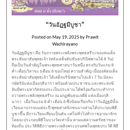
“วันอัฏฐมีบูชา”
Posted on
May 19, 2025
by
Prawit
Wachirayano
วันอัฏฐมีบูชา คือ วันถวายพระเพลิงพระพุทธสรีระของสมเด็จ
พระสัมมาสัมพุทธเจ้า (หลังเสด็จดับขันธปรินิพพานได้ 8 วัน)
ถือเป็นวันสำคัญในพระพุทธศาสนาวันหนึ่ง ตรงกับวันแรม 8
ค่ำ เดือนวิสาขะ (เดือน 6 ของไทย) ความสำคัญ เมื่อองค์สมเด็จ
พระสัมมาสัมพุทธเจ้า ได้เสด็จปรินิพพานไปแล้ว 7 วัน มัลละ
กษัตริย์แห่งเมืองกุสินารา พร้อมด้วยประชาชน และพระสงฆ์
อันมีพระมหากัสสปเถระเป็นประธาน ได้พร้อมกันกระทำการ
ถวายพระเพลิงพุทธสรีระ ณ มกุฏพันธนเจดีย์ แห่งเมืองกุสิ
นารา เมื่อวันแรม 8 ค่ำ เดือน 6 ซึ่งนิยมเรียกกันว่าวันอัฏฐมีนั้น
เวียนมาบรรจบแต่ละปี พุทธศาสนิกชนบางส่วนได้ประกอบพิธี
บูชาขึ้น มีการเวียนเทียนเป็นต้น แต่ไม่ทั่วไปทั่วราชอาณาจักร
โดยจะประกอบพิธีในบางวัดเท่านั้น ตามแต่ความศรัทธาของ
ท้องถิ่น ประวัติพิธีถวายพระเพลิงพระบรมศพในพุทธประวัติ พิธี