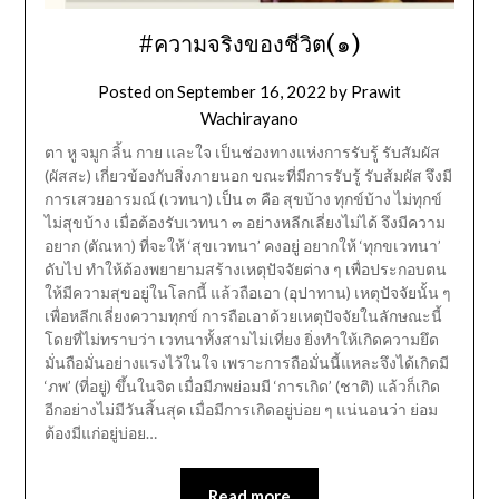
#ความจริงของชีวิต(๑)
Posted on
September 16, 2022
by
Prawit
Wachirayano
ตา หู จมูก ลิ้น กาย และใจ เป็นช่องทางแห่งการรับรู้ รับสัมผัส
(ผัสสะ) เกี่ยวข้องกับสิ่งภายนอก ขณะที่มีการรับรู้ รับส้มผัส จึงมี
การเสวยอารมณ์ (เวทนา) เป็น ๓ คือ สุขบ้าง ทุกข์บ้าง ไม่ทุกข์
ไม่สุขบ้าง เมื่อต้องรับเวทนา ๓ อย่างหลีกเลี่ยงไม่ได้ จึงมีความ
อยาก (ตัณหา) ที่จะให้ ‘สุขเวทนา’ คงอยู่ อยากให้ ‘ทุกขเวทนา’
ดับไป ทำให้ต้องพยายามสร้างเหตุปัจจัยต่าง ๆ เพื่อประกอบตน
ให้มีความสุขอยู่ในโลกนี้ แล้วถือเอา (อุปาทาน) เหตุปัจจัยนั้น ๆ
เพื่อหลีกเลี่ยงความทุกข์ การถือเอาด้วยเหตุปัจจัยในลักษณะนี้
โดยที่ไม่ทราบว่า เวทนาทั้งสามไม่เที่ยง ยิ่งทำให้เกิดความยึด
มั่นถือมั่นอย่างแรงไว้ในใจ เพราะการถือมั่นนี้แหละจึงได้เกิดมี
‘ภพ’ (ที่อยู่) ขึ้นในจิต เมื่อมีภพย่อมมี ‘การเกิด’ (ชาติ) แล้วก็เกิด
อีกอย่างไม่มีวันสิ้นสุด เมื่อมีการเกิดอยู่บ่อย ๆ แน่นอนว่า ย่อม
ต้องมีแก่อยู่บ่อย…
Read more