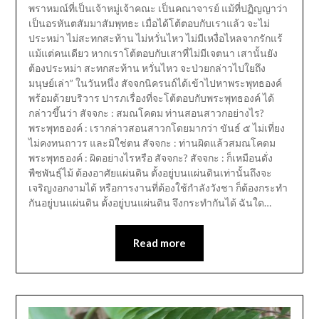
พราหมณ์ที่เป็นเจ้าหมู่เจ้าคณะ เป็นคณาจารย์ แม้ที่ปฏิญญาว่า
เป็นอรหันตสัมมาสัมพุทธะ เมื่อได้โต้ตอบกับเราแล้ว จะไม่
ประหม่า ไม่สะทกสะท้าน ไม่หวั่นไหว ไม่มีเหงื่อไหลจากรักแร้
แม้แต่คนเดียว หากเราโต้ตอบกับเสาที่ไม่มีเจตนา เสานั้นยัง
ต้องประหม่า สะทกสะท้าน หวั่นไหว จะป่วยกล่าวไปใยถึง
มนุษย์เล่า” ในวันหนึ่ง สัจจกนิครนถ์ได้เข้าไปหาพระพุทธองค์
พร้อมด้วยบริวาร ปารภเรื่องที่จะโต้ตอบกับพระพุทธองค์ ได้
กล่าวขึ้นว่า สัจจกะ : สมณโคดม ท่านสอนสาวกอย่างไร?
พระพุทธองค์ : เรากล่าวสอนสาวกโดยมากว่า ขันธ์ ๕ ไม่เที่ยง
ไม่คงทนถาวร และมิใช่ตน สัจจกะ : ท่านผิดแล้วสมณโคดม
พระพุทธองค์ : ผิดอย่างไรหรือ สัจจกะ? สัจจกะ : ก็เหมือนดั่ง
พืชพันธุ์ไม้ ต้องอาศัยแผ่นดิน ตั้งอยู่บนแผ่นดินเท่านั้นถึงจะ
เจริญงอกงามได้ หรือการงานที่ต้องใช้กำลังวังชา ก็ต้องกระทำ
กันอยู่บนแผ่นดิน ตั้งอยู่บนแผ่นดิน จึงกระทำกันได้ ฉันใด…
Read more