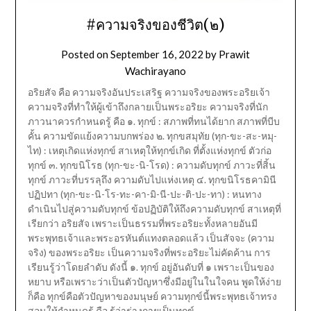
#ความจริงของชีวิต(๒)
Posted on
September 16, 2022
by
Prawit
Wachirayano
อริยสัจ คือ ความจริงอันประเสริฐ ความจริงของพระอริยเจ้า
ความจริงที่ทำให้ผู้เข้าถึงกลายเป็นพระอริยะ ความจริงที่นัก
ภาวนาควรกำหนดรู้ คือ ๑. ทุกข์ : สภาพที่ทนได้ยาก สภาพที่บีบ
คั้น ความขัดแย้งความบกพร่อง ๒. ทุกขสมุทัย (ทุก-ขะ-สะ-หมุ-
ไท) : เหตุเกิดแห่งทุกข์ สาเหตุให้ทุกข์เกิด ที่ตั้งแห่งทุกข์ ตัวก่อ
ทุกข์ ๓. ทุกขนิโรธ (ทุก-ขะ-นิ-โรด) : ความดับทุกข์ ภาวะที่สิ้น
ทุกข์ ภาวะที่บรรลุถึง ความดับไปแห่งเหตุ ๔. ทุกขนิโรธคามินี
ปฏิปทา (ทุก-ขะ-นิ-โร-ทะ-คา-มิ-นี-ปะ-ติ-ปะ-ทา) : หนทาง
ดำเนินไปสู่ความดับทุกข์ ข้อปฏิบัติให้ถึงความดับทุกข์ สาเหตุที่
เรียกว่า อริยสัจ เพราะเป็นธรรมที่พระอริยะทั้งหลายอันมี
พระพุทธเจ้าและพระอรหันต์แทงตลอดแล้ว เป็นสัจจะ (ความ
จริง) ของพระอริยะ เป็นความจริงที่พระอริยะไม่คัดค้าน การ
เรียนรู้ว่าโดยลำดับ ดังนี้ ๑. ทุกข์ อยู่อันดับที่ ๑ เพราะเป็นของ
หยาบ หรือเพราะว่าเป็นตัวปัญหาซึ่งมีอยู่ในในใจคน พูดให้ง่าย
ก็คือ ทุกข์คือตัวปัญหาของมนุษย์ ความทุกข์นี้พระพุทธเจ้าทรง
สอนให้กำหนดรู้ คือ รู้ว่าร่างกายเป็นทุกข์…