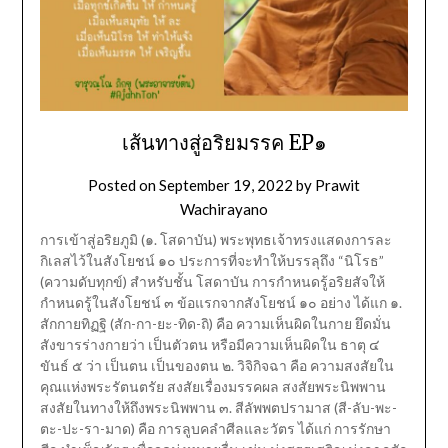
เส้นทางสู่อริยมรรค EP๑
Posted on
September 19, 2022
by
Prawit
Wachirayano
การเข้าสู่อริยภูมิ (๑. โสดาบัน) พระพุทธเจ้าทรงแสดงการละ
กิเลสไว้ในสังโยชน์ ๑๐ ประการที่จะทำให้บรรลุถึง “นิโรธ”
(ความดับทุกข์) สำหรับชั้น โสดาบัน การกำหนดรู้อริยสัจให้
กำหนดรู้ในสังโยชน์ ๓ ข้อแรกจากสังโยชน์ ๑๐ อย่าง ได้แก ๑.
สักกายทิฏฐิ (สัก-กา-ยะ-ทิด-ถิ) คือ ความเห็นผิดในกาย ยึดมั่น
สังขารร่างกายว่า เป็นตัวตน หรือมีความเห็นผิดใน ธาตุ ๔
ขันธ์ ๕ ว่า เป็นตน เป็นของตน ๒. วิจิกิจฉา คือ ความสงสัยใน
คุณแห่งพระรัตนตรัย สงสัยเรื่องมรรคผล สงสัยพระนิพพาน
สงสัยในทางให้ถึงพระนิพพาน ๓. สีลัพพตปรามาส (สี-ลับ-พะ-
ตะ-ปะ-รา-มาด) คือ การลูบคลำศีลและวัตร ได้แก่ การรักษา