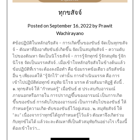
ทุกขสัจจ์
Posted on
September 16, 2022
by
Prawit
Wachirayano
#ข้อปฏิบัติในหลักอริยสัจ – การเกิดขึ้นของขันธ์ จัดเป็นทุกขสัจ
จ์ – ตัณหาที่อิงอาศัยขันธ์เกิดขึ้น จัดเป็นสมุทัยสัจจ์ – ความดับ
ไปของตัณหา จัดเป็นนิโรธสัจจ์ – การรู้จักทุกข์ รู้จักสมุทัย รู้จัก
นิโรธ จัดเป็นมรรคสัจจ์ . เมื่อเข้าใจหลักอริยสัจในข้างต้นแล้ว
ข้อปฏิบัติที่เราจะต้องลงมือทำ คือ ข้อมรรคข้อเดียว อริยสัจข้อ
อื่น ๆ เพียงแค่ให้ “รู้จักไว้” เท่านั้น การดำเนินมรรค คือ การ
เข้าไปปฏิบัติต่อทุกข์ สมุทัย นิโรธ มรรค ด้วยสัมมาทิฏฐิ ดังนี้ .
๑. ทุกขสัจจ์ ให้ “กำหนดรู้” เมื่อขันธ์ ๕ ประสบกับอารมณ์
ภายนอกหรือภายใน การปรากฏขึ้นของอารมณ์ เป็นการเกิด
ขึ้นของขันธ์ การดับไปของอารมณ์ เป็นการดับไปของขันธ์ ให้
กำหนดรู้ความเกิด-ดับของขันธ์ไว้อยู่เสมอ . ๒. สมุทัยสัจจ์ ให้
“ละ” เนื่องจากว่าทุกข์ได้ถูกกำหนดรู้ไว้แล้ว ตัณหาจึงเกิดร่วม
กับทุกข์ไม่ได้ แล้วจะละตัณหาที่เป็นตัวสมุทัยกันอย่างไร เรื่องนี้
ต้องเข้าใจว่า…