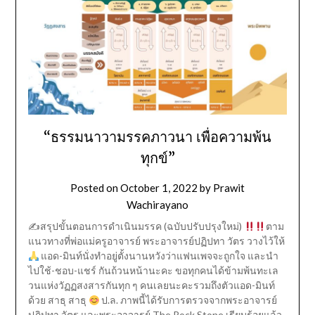
“ธรรมนาวามรรคภาวนา เพื่อความพ้น
ทุกข์”
Posted on
October 1, 2022
by
Prawit
Wachirayano
✍
สรุปขั้นตอนการดำเนินมรรค (ฉบับปรับปรุงใหม่)
ตาม
แนวทางที่พ่อแม่ครูอาจารย์ พระอาจารย์ปฏิปทา วัตร วางไว้ให้
แอด-มินท์นั่งทำอยู่ตั้งนานหวังว่าแฟนเพจจะถูกใจ และนำ
ไปใช้-ชอบ-แชร์ กันถ้วนหน้านะคะ ขอทุกคนได้ข้ามพ้นทะเล
วนแห่งวัฏฏสงสารกันทุก ๆ คนเลยนะคะรวมถึงตัวแอด-มินท์
ด้วย สาธุ สาธุ
ป.ล. ภาพนี้ได้รับการตรวจจากพระอาจารย์
ปฏิปทา วัตร และพระอาจารย์ The Rock Stone เรียบร้อยแล้ว