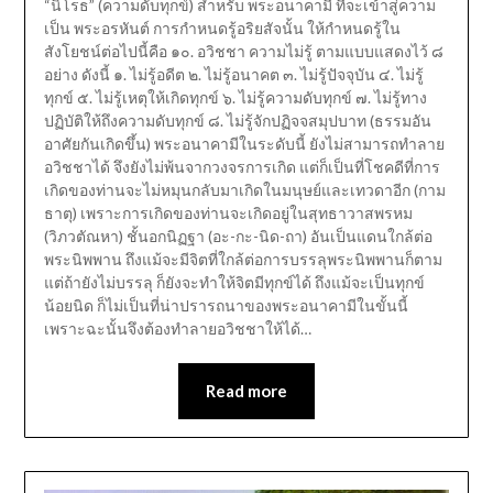
“นิโรธ” (ความดับทุกข์) สำหรับ พระอนาคามี ที่จะเข้าสู่ความ
เป็น พระอรหันต์ การกำหนดรู้อริยสัจนั้น ให้กำหนดรู้ใน
สังโยชน์ต่อไปนี้คือ ๑๐. อวิชชา ความไม่รู้ ตามแบบแสดงไว้ ๘
อย่าง ดังนี้ ๑. ไม่รู้อดีต ๒. ไม่รู้อนาคต ๓. ไม่รู้ปัจจุบัน ๔. ไม่รู้
ทุกข์ ๕. ไม่รู้เหตุให้เกิดทุกข์ ๖. ไม่รู้ความดับทุกข์ ๗. ไม่รู้ทาง
ปฏิบัติให้ถึงความดับทุกข์ ๘. ไม่รู้จักปฏิจจสมุปบาท (ธรรมอัน
อาศัยกันเกิดขึ้น) พระอนาคามีในระดับนี้ ยังไม่สามารถทำลาย
อวิชชาได้ จึงยังไม่พ้นจากวงจรการเกิด แต่ก็เป็นที่โชคดีที่การ
เกิดของท่านจะไม่หมุนกลับมาเกิดในมนุษย์และเทวดาอีก (กาม
ธาตุ) เพราะการเกิดของท่านจะเกิดอยู่ในสุทธาวาสพรหม
(วิภวตัณหา) ชั้นอกนิฏฐา (อะ-กะ-นิด-ถา) อันเป็นแดนใกล้ต่อ
พระนิพพาน ถึงแม้จะมีจิตที่ใกล้ต่อการบรรลุพระนิพพานก็ตาม
แต่ถ้ายังไม่บรรลุ ก็ยังจะทำให้จิตมีทุกข์ได้ ถึงแม้จะเป็นทุกข์
น้อยนิด ก็ไม่เป็นที่น่าปรารถนาของพระอนาคามีในขั้นนี้
เพราะฉะนั้นจึงต้องทำลายอวิชชาให้ได้…
Read more