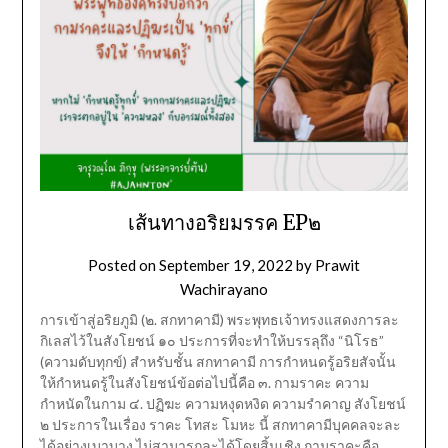
เส้นทางอริยมรรค EP๒
Posted on
September 19, 2022
by
Prawit
Wachirayano
การเข้าสู่อริยภูมิ (๒. สกทาคามี) พระพุทธเจ้าทรงแสดงการละ
กิเลสไว้ในสังโยชน์ ๑๐ ประการที่จะทำให้บรรลุถึง “นิโรธ”
(ความดับทุกข์) สำหรับชั้น สกทาคามี การกำหนดรู้อริยสัจนั้น
ให้กำหนดรู้ในสังโยชน์ข้อต่อไปนี้คือ ๓. กามราคะ ความ
กำหนัดในกาม ๔. ปฏิฆะ ความหงุดหงิด ความรำคาญ สังโยชน์
๒ ประการในเรื่อง ราคะ โทสะ โมหะ นี้ สกทาคามีบุคคลจะละ
ได้อย่างเบาบาง ไม่สามารถละได้โดยสิ้นเชิง กามราคะคือ