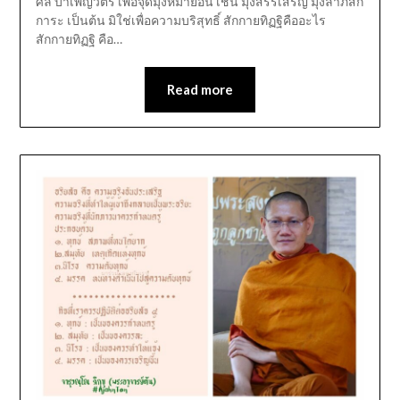
ศีล บำเพ็ญวัตร เพื่อจุดมุ่งหมายอื่น เช่น มุ่งสรรเสริญ มุ่งลาภสัก
การะ เป็นต้น มิใช่เพื่อความบริสุทธิ์ สักกายทิฏฐิคืออะไร
สักกายทิฏฐิ คือ…
Read more