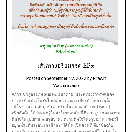
เส้นทางอริยมรรค EP๓
Posted on
September 19, 2022
by
Prawit
Wachirayano
#การเข้าสู่อริยภูมิ (ต่อ) (๓. อนาคามี) พระพุทธเจ้าทรงแสดง
การละกิเลสไว้ในสังโยชน์ ๑๐ ประการที่จะทำให้บรรลุถึง
“นิโรธ” (ความดับทุกข์) สำหรับชั้น อนาคามี การกำหนดรู้
อริยสัจนั้น ให้กำหนดรู้ในสังโยชน์ต่อไปนี้คือ ๕. รูปราคะ ความ
ติดใจในรูปฌาน ๖. อรูปราคะ ความติดใจในอรูปฌาน ราคะมี
อยู่ ๒ ชั้น ที่พระอนาคามี “ละ” ได้นั้น เป็นส่วนที่เกี่ยวข้องกับ
กาม เรียก กามราคะ ส่วน รูปราคะ เป็นความยินดีในรูป สิ่งใด