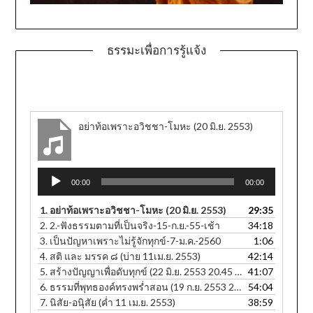
ธรรมะเพื่อการรู้แจ้ง
อย่าท้อเพราะอวิชชา-โมหะ (20 มิ.ย. 2553)
Audio
00:00
00:00
Player
1.
อย่าท้อเพราะอวิชชา-โมหะ (20 มิ.ย. 2553)
29:35
2.
2.-ฟังธรรมตามที่เป็นจริง-15-ก.ย.-55-เช้า
34:18
3.
เป็นปัญหาเพราะไม่รู้จักทุกข์-7-ม.ค.-2560
1:06
4.
สติ และ มรรค ๘ (บ่าย 11เม.ย. 2553)
42:14
5.
สร้างปัญญาเพื่อดับทุกข์ (22 มิ.ย. 2553 20.45 น.)
41:07
6.
ธรรมที่พุทธองค์ทรงพร่ำสอน (19 ก.ย. 2553 20.25 น.)
54:04
7.
นิสัย-อนุิสัย (ค่ำ 11 เม.ย. 2553)
38:59