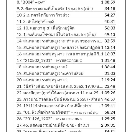
8.
“B004”
1:08:59
— DVT
9.
2. ฟังธรรมตามที่เป็นจริง 15 ก.ย. 55 (เช้า)
34:18
10.
2.เมตตาจิตกับการก้าวล่วง
54:27
11.
3. ดับไฟทุกข์ mp3
40:31
12.
10.-แยกธาตุ-๔-เพื่อรู้กายรู้จิต
56:03
13.
1. องค์แห่งโพชฌงค์ในจิต15 ก.ย. 55 (เย็น)
49:13
14.
สนทนาธรรมกับครูเงาะ-ด่านแรกของการละกิเลส
32:59
15.
สนทนาธรรมกับครูเงาะ-สภาวของนักปฏิบัติ
1:13:14
16.
สนทนาธรรมกัยครูเงาะ-กาเย กายานุปสฺสี วิหรติ
1:16:07
17.
“210502_1931”
1:31:48
— MY RECORDING
18.
สนทนาธรรมกับครูเงาะ2
1:36:44
19.
สนทนาธรรมกับครูเงาะ.ความสงบ
31:03
20.
สนทนาธรรทกัยครูเงาะ1
2:19:24
21.
วิธีสร้างสัมมาสมาธิ (18 ต.ค. 2562, 19.40 น. ภาษาอีสาน)
23:48
22.
มองปัญหา(ทุกข์)ให้ออก (สนทนา 11 ต.ค. 2560, 12.30 น.) - สำเนา
1:05:26
23.
ภาวนามรรคและขันธ์ (06 ก.ย. 2558) - สำเนา
46:57
24.
191114 ท่านอาจารย์ต้น บ้านพี่จี๊ด บ่าย
2:09:41
25.
“01. ฟังเพื่อทำลายอวิชชา”
58:24
— พระอาจารย์ ต้น
26.
“201126_1902”
1:29:25
— MY RECORDING
27.
45. แสดงธรรมบ้านพี่จี๊ด-บ่าย - สำเนา
2:39:31
28.
“ธรรมะเพื่อการหลุดพ้น”
56:51
— พอจ.ต้น