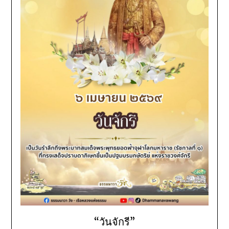
“วันจักรี”