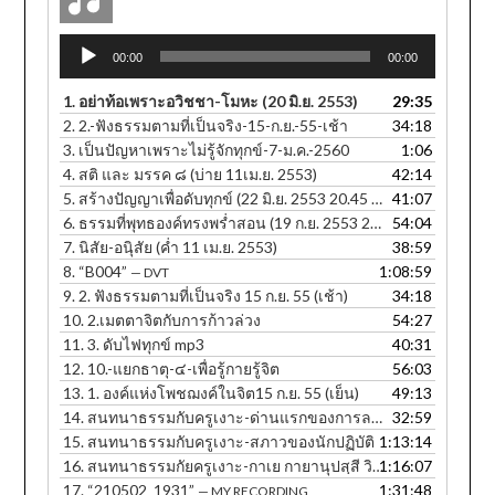
Audio
00:00
00:00
Player
1.
อย่าท้อเพราะอวิชชา-โมหะ (20 มิ.ย. 2553)
29:35
2.
2.-ฟังธรรมตามที่เป็นจริง-15-ก.ย.-55-เช้า
34:18
3.
เป็นปัญหาเพราะไม่รู้จักทุกข์-7-ม.ค.-2560
1:06
4.
สติ และ มรรค ๘ (บ่าย 11เม.ย. 2553)
42:14
5.
สร้างปัญญาเพื่อดับทุกข์ (22 มิ.ย. 2553 20.45 น.)
41:07
6.
ธรรมที่พุทธองค์ทรงพร่ำสอน (19 ก.ย. 2553 20.25 น.)
54:04
7.
นิสัย-อนุิสัย (ค่ำ 11 เม.ย. 2553)
38:59
8.
“B004”
1:08:59
— DVT
9.
2. ฟังธรรมตามที่เป็นจริง 15 ก.ย. 55 (เช้า)
34:18
10.
2.เมตตาจิตกับการก้าวล่วง
54:27
11.
3. ดับไฟทุกข์ mp3
40:31
12.
10.-แยกธาตุ-๔-เพื่อรู้กายรู้จิต
56:03
13.
1. องค์แห่งโพชฌงค์ในจิต15 ก.ย. 55 (เย็น)
49:13
14.
สนทนาธรรมกับครูเงาะ-ด่านแรกของการละกิเลส
32:59
15.
สนทนาธรรมกับครูเงาะ-สภาวของนักปฏิบัติ
1:13:14
16.
สนทนาธรรมกัยครูเงาะ-กาเย กายานุปสฺสี วิหรติ
1:16:07
17.
“210502_1931”
1:31:48
— MY RECORDING