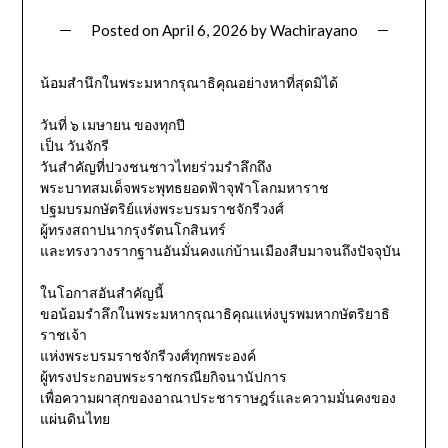
Posted on
April 6, 2026
by
Wachirayano
น้อมสำนึกในพระมหากรุณาธิคุณอย่างหาที่สุดมิได้
วันที่ ๖ เมษายน ของทุกปี
เป็น วันจักรี
วันสำคัญที่ปวงชนชาวไทยร่วมรำลึกถึง
พระบาทสมเด็จพระพุทธยอดฟ้าจุฬาโลกมหาราช
ปฐมบรมกษัตริย์แห่งพระบรมราชจักรีวงศ์
ผู้ทรงสถาปนากรุงรัตนโกสินทร์
และทรงวางรากฐานอันมั่นคงแก่บ้านเมืองสืบมาจนถึงปัจจุบัน
ในโอกาสอันสำคัญนี้
ขอน้อมรำลึกในพระมหากรุณาธิคุณแห่งบูรพมหากษัตริยาธิ
ราชเจ้า
แห่งพระบรมราชจักรีวงศ์ทุกพระองค์
ผู้ทรงประกอบพระราชกรณียกิจนานัปการ
เพื่อความผาสุกของอาณาประชาราษฎร์และความมั่นคงของ
แผ่นดินไทย