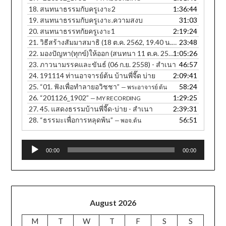
18.
สนทนาธรรมกับครูเงาะ2
1:36:44
19.
สนทนาธรรมกับครูเงาะ.ความสงบ
31:03
20.
สนทนาธรรทกัยครูเงาะ1
2:19:24
21.
วิธีสร้างสัมมาสมาธิ (18 ต.ค. 2562, 19.40 น. ภาษาอีสาน)
23:48
22.
มองปัญหา(ทุกข์)ให้ออก (สนทนา 11 ต.ค. 2560, 12.30 น.) - สำเนา
1:05:26
23.
ภาวนามรรคและขันธ์ (06 ก.ย. 2558) - สำเนา
46:57
24.
191114 ท่านอาจารย์ต้น บ้านพี่จี๊ด บ่าย
2:09:41
25.
“01. ฟังเพื่อทำลายอวิชชา”
58:24
— พระอาจารย์ ต้น
26.
“201126_1902”
1:29:25
— MY RECORDING
27.
45. แสดงธรรมบ้านพี่จี๊ด-บ่าย - สำเนา
2:39:31
28.
“ธรรมะเพื่อการหลุดพ้น”
56:51
— พอจ.ต้น
Audio
00:00
00:00
Player
August 2026
M
T
W
T
F
S
S