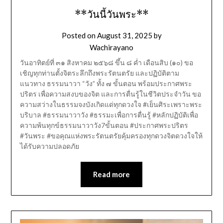
**วันนี้วันพระ**
Posted on
August 31, 2025
by
Wachirayano
วันอาทิตย์ที่ ๓๑ สิงหาคม ๒๕๖๘ ขึ้น ๘ ค่ำ เดือนสิบ (๑๐) ขอ
เชิญทุกท่านตั้งจิตระลึกถึงพระรัตนตรัย และปฏิบัติตาม
แนวทาง ธรรมนาวา “วัง” ทั้ง ๗ ขั้นตอน พร้อมประกาศพระ
ปริตร เพื่อความสงบของจิต และการตื่นรู้ในชีวิตประจำวัน ขอ
ความสว่างในธรรมจงบังเกิดแด่ทุกดวงใจ #เย็นศิระเพราะพระ
บริบาล #ธรรมนาวาวัง #ธรรมะเพื่อการตื่นรู้ #หลักปฏิบัติเพื่อ
ความพ้นทุกข์ธรรมนาวาวัง7ขั้นตอน #ประกาศพระปริตร
#วันพระ #ขอคุณแห่งพระรัตนตรัยคุ้มครองทุกดวงจิตดวงใจให้
ได้รับความปลอดภัย
Read more