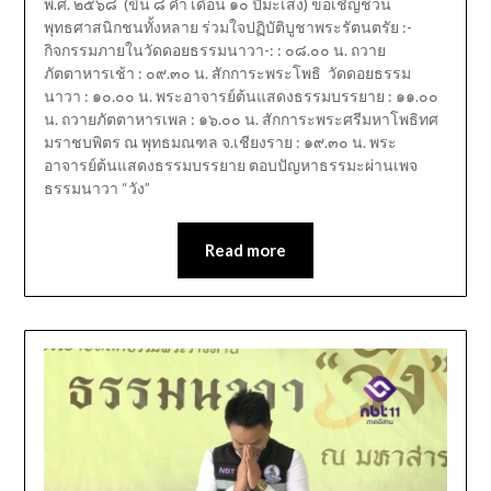
พ.ศ. ๒๕๖๘ (ขึ้น ๘ ค่ำ เดือน ๑๐ ปีมะเส็ง) ขอเชิญชวน
พุทธศาสนิกชนทั้งหลาย ร่วมใจปฏิบัติบูชาพระรัตนตรัย :-
กิจกรรมภายในวัดดอยธรรมนาวา-: : ๐๘.๐๐ น. ถวาย
ภัตตาหารเช้า : ๐๙.๓๐ น. สักการะพระโพธิ วัดดอยธรรม
นาวา : ๑๐.๐๐ น. พระอาจารย์ต้นแสดงธรรมบรรยาย : ๑๑.๐๐
น. ถวายภัตตาหารเพล : ๑๖.๐๐ น. สักการะพระศรีมหาโพธิทศ
มราชบพิตร ณ พุทธมณฑล จ.เชียงราย : ๑๙.๓๐ น. พระ
อาจารย์ต้นแสดงธรรมบรรยาย ตอบปัญหาธรรมะผ่านเพจ
ธรรมนาวา “วัง”
Read more