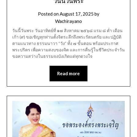
วันนี้วันพระ
Posted on
August 17, 2025
by
Wachirayano
วันนี้วันพระ วันอาทิตย์ที่ ๑๗ สิงหาคม ๒๕๖๘ แรม ๘ ค่ำ เดือน
เก้า (๙) ขอเชิญทุกท่านตั้งจิตระลึกถึงพระรัตนตรัย และปฏิบัติ
ตามแนวทาง ธรรมนาวา “วัง” ทั้ง ๗ ขั้นตอน พร้อมประกาศ
พระปริตร เพื่อความสงบของจิต และการตื่นรู้ในชีวิตประจำวัน
ขอความสว่างในธรรมจงบังเกิดแด่ทุกดวงใจ
Read more