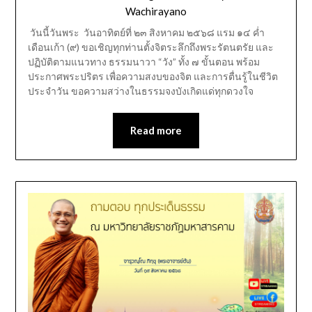
Wachirayano
วันนี้วันพระ วันอาทิตย์ที่ ๒๓ สิงหาคม ๒๕๖๘ แรม ๑๔ ค่ำ
เดือนเก้า (๙) ขอเชิญทุกท่านตั้งจิตระลึกถึงพระรัตนตรัย และ
ปฏิบัติตามแนวทาง ธรรมนาวา “วัง” ทั้ง ๗ ขั้นตอน พร้อม
ประกาศพระปริตร เพื่อความสงบของจิต และการตื่นรู้ในชีวิต
ประจำวัน ขอความสว่างในธรรมจงบังเกิดแด่ทุกดวงใจ
Read more