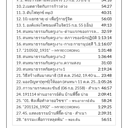
10.
2.เมตตาจิตกับการก้าวล่วง
54:27
11.
3. ดับไฟทุกข์ mp3
40:31
12.
10.-แยกธาตุ-๔-เพื่อรู้กายรู้จิต
56:03
13.
1. องค์แห่งโพชฌงค์ในจิต15 ก.ย. 55 (เย็น)
49:13
14.
สนทนาธรรมกับครูเงาะ-ด่านแรกของการละกิเลส
32:59
15.
สนทนาธรรมกับครูเงาะ-สภาวของนักปฏิบัติ
1:13:14
16.
สนทนาธรรมกัยครูเงาะ-กาเย กายานุปสฺสี วิหรติ
1:16:07
17.
“210502_1931”
1:31:48
— MY RECORDING
18.
สนทนาธรรมกับครูเงาะ2
1:36:44
19.
สนทนาธรรมกับครูเงาะ.ความสงบ
31:03
20.
สนทนาธรรทกัยครูเงาะ1
2:19:24
21.
วิธีสร้างสัมมาสมาธิ (18 ต.ค. 2562, 19.40 น. ภาษาอีสาน)
23:48
22.
มองปัญหา(ทุกข์)ให้ออก (สนทนา 11 ต.ค. 2560, 12.30 น.) - สำเนา
1:05:26
23.
ภาวนามรรคและขันธ์ (06 ก.ย. 2558) - สำเนา
46:57
24.
191114 ท่านอาจารย์ต้น บ้านพี่จี๊ด บ่าย
2:09:41
25.
“01. ฟังเพื่อทำลายอวิชชา”
58:24
— พระอาจารย์ ต้น
26.
“201126_1902”
1:29:25
— MY RECORDING
27.
45. แสดงธรรมบ้านพี่จี๊ด-บ่าย - สำเนา
2:39:31
28.
“ธรรมะเพื่อการหลุดพ้น”
56:51
— พอจ.ต้น