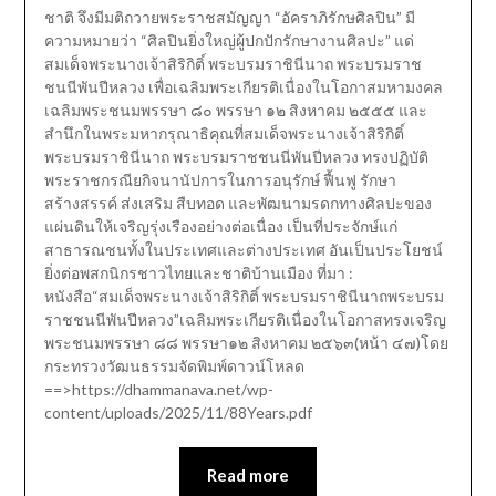
ชาติ จึงมีมติถวายพระราชสมัญญา “อัคราภิรักษศิลปิน” มี
ความหมายว่า “ศิลปินยิ่งใหญ่ผู้ปกปักรักษางานศิลปะ” แด่
สมเด็จพระนางเจ้าสิริกิติ์ พระบรมราชินีนาถ พระบรมราช
ชนนีพันปีหลวง เพื่อเฉลิมพระเกียรติเนื่องในโอกาสมหามงคล
เฉลิมพระชนมพรรษา ๘๐ พรรษา ๑๒ สิงหาคม ๒๕๕๕ และ
สำนึกในพระมหากรุณาธิคุณที่สมเด็จพระนางเจ้าสิริกิติ์
พระบรมราชินีนาถ พระบรมราชชนนีพันปีหลวง ทรงปฏิบัติ
พระราชกรณียกิจนานัปการในการอนุรักษ์ ฟื้นฟู รักษา
สร้างสรรค์ ส่งเสริม สืบทอด และพัฒนามรดกทางศิลปะของ
แผ่นดินให้เจริญรุ่งเรืองอย่างต่อเนื่อง เป็นที่ประจักษ์แก่
สาธารณชนทั้งในประเทศและต่างประเทศ อันเป็นประโยชน์
ยิ่งต่อพสกนิกรชาวไทยและชาติบ้านเมือง ที่มา :
หนังสือ“สมเด็จพระนางเจ้าสิริกิติ์ พระบรมราชินีนาถพระบรม
ราชชนนีพันปีหลวง”เฉลิมพระเกียรติเนื่องในโอกาสทรงเจริญ
พระชนมพรรษา ๘๘ พรรษา๑๒ สิงหาคม ๒๕๖๓(หน้า ๔๗)โดย
กระทรวงวัฒนธรรมจัดพิมพ์ดาวน์โหลด
==>https://dhammanava.net/wp-
content/uploads/2025/11/88Years.pdf
Read more