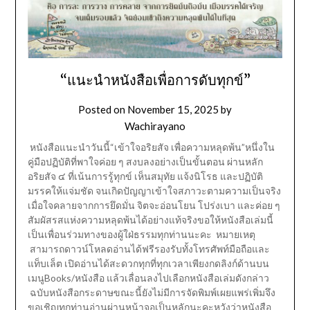
“แนะนำหนังสือเพื่อการดับทุกข์”
Posted on
November 15, 2025
by
Wachirayano
หนังสือแนะนำวันนี้“เข้าใจอริยสัจ เพื่อความหลุดพ้น”หนึ่งใน
คู่มือปฏิบัติที่พาใจค่อย ๆ สงบลงอย่างเป็นขั้นตอน ผ่านหลัก
อริยสัจ ๔ ที่เน้นการรู้ทุกข์ เห็นสมุทัย แจ้งนิโรธ และปฏิบัติ
มรรคให้แจ่มชัด จนเกิดปัญญาเข้าใจสภาวะตามความเป็นจริง
เมื่อใจคลายจากการยึดมั่น จิตจะอ่อนโยน โปร่งเบา และค่อย ๆ
สัมผัสรสแห่งความหลุดพ้นได้อย่างแท้จริงขอให้หนังสือเล่มนี้
เป็นเพื่อนร่วมทางของผู้ใฝ่ธรรมทุกท่านนะคะ หมายเหตุ
สามารถดาวน์โหลดอ่านได้ฟรีรองรับทั้งโทรศัพท์มือถือและ
แท็บเล็ต เปิดอ่านได้สะดวกทุกที่ทุกเวลาเพียงกดลิงก์ด้านบน
เมนูBooks/หนังสือ แล้วเลื่อนลงไปเลือกหนังสือเล่มดังกล่าว
ฉบับหนังสือกระดาษขณะนี้ยังไม่มีการจัดพิมพ์เผยแพร่เพิ่มจึง
ขอเชิญทุกท่านอ่านผ่านหน้าจอเป็นหลักนะคะหวังว่าหนังสือ