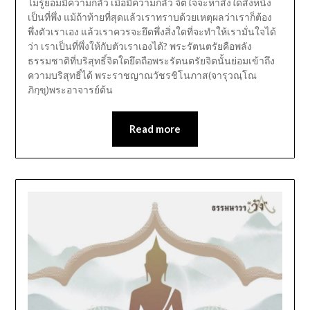
ไม่รู้ย่อมมีความกลัว เมื่อมีความกลัว จิตใจจะหาสิ่งใดสิ่งหนึ่ง
เป็นที่พึ่ง แม้ถ้าท้ายที่สุดแล้วเราทราบด้วยเหตุผลว่าเราก็ต้อง
พึ่งตัวเราเอง แล้วเราควรจะยึดพึ่งสิ่งใดที่จะทำให้เรามั่นใจได้
ว่า เราเป็นที่พึ่งให้กับตัวเราเองได้? พระรัตนตรัยคือพลัง
ธรรมชาติที่บริสุทธิ์จิตใดยึดถือพระรัตนตรัยจิตนั้นย่อมเข้าถึง
ความบริสุทธิ์ได้ พระราชญาณวัชรชิโนภาส(จารุวณฺโณ
ภิกฺขุ)พระอาจารย์ต้น
Read more