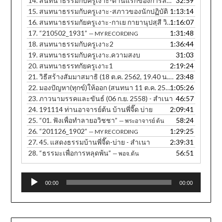
14.
สนทนาธรรมกับครูเงาะ-ด่านแรกของการละกิเลส
32:59
15.
สนทนาธรรมกับครูเงาะ-สภาวของนักปฏิบัติ
1:13:14
16.
สนทนาธรรมกัยครูเงาะ-กาเย กายานุปสฺสี วิหรติ
1:16:07
17.
“210502_1931”
1:31:48
— MY RECORDING
18.
สนทนาธรรมกับครูเงาะ2
1:36:44
19.
สนทนาธรรมกับครูเงาะ.ความสงบ
31:03
20.
สนทนาธรรทกัยครูเงาะ1
2:19:24
21.
วิธีสร้างสัมมาสมาธิ (18 ต.ค. 2562, 19.40 น. ภาษาอีสาน)
23:48
22.
มองปัญหา(ทุกข์)ให้ออก (สนทนา 11 ต.ค. 2560, 12.30 น.) - สำเนา
1:05:26
23.
ภาวนามรรคและขันธ์ (06 ก.ย. 2558) - สำเนา
46:57
24.
191114 ท่านอาจารย์ต้น บ้านพี่จี๊ด บ่าย
2:09:41
25.
“01. ฟังเพื่อทำลายอวิชชา”
58:24
— พระอาจารย์ ต้น
26.
“201126_1902”
1:29:25
— MY RECORDING
27.
45. แสดงธรรมบ้านพี่จี๊ด-บ่าย - สำเนา
2:39:31
28.
“ธรรมะเพื่อการหลุดพ้น”
56:51
— พอจ.ต้น
Audio
00:00
00:00
Player