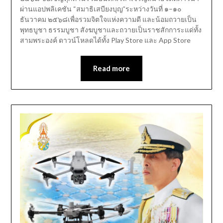
ผ่านแอปพลิเคชัน “สมาธิเสบียงบุญ”ระหว่างวันที่ ๑–๑๐
ธันวาคม ๒๕๖๘เพื่อรวมจิตใจแห่งความดี และน้อมถวายเป็น
พุทธบูชา ธรรมบูชา สังฆบูชาและถวายเป็นราชสักการะแด่ทั้ง
สามพระองค์ ดาวน์โหลดได้ทั้ง Play Store และ App Store
Read more