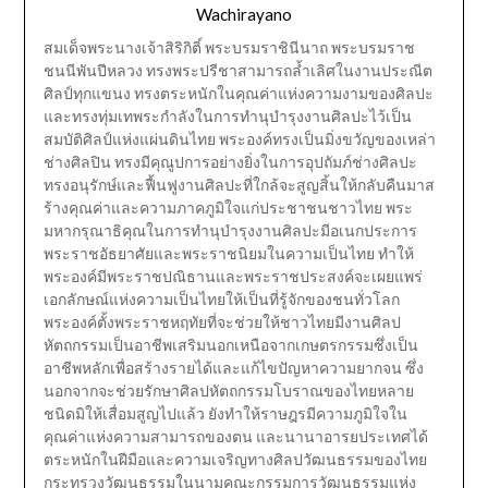
Wachirayano
สมเด็จพระนางเจ้าสิริกิติ์ พระบรมราชินีนาถ พระบรมราช
ชนนีพันปีหลวง ทรงพระปรีชาสามารถล้ำเลิศในงานประณีต
ศิลป์ทุกแขนง ทรงตระหนักในคุณค่าแห่งความงามของศิลปะ
และทรงทุ่มเทพระกำลังในการทำนุบำรุงงานศิลปะไว้เป็น
สมบัติศิลป์แห่งแผ่นดินไทย พระองค์ทรงเป็นมิ่งขวัญของเหล่า
ช่างศิลปิน ทรงมีคุณูปการอย่างยิ่งในการอุปถัมภ์ช่างศิลปะ
ทรงอนุรักษ์และฟื้นฟูงานศิลปะที่ใกล้จะสูญสิ้นให้กลับคืนมาส
ร้างคุณค่าและความภาคภูมิใจแก่ประชาชนชาวไทย พระ
มหากรุณาธิคุณในการทำนุบำรุงงานศิลปะมีอเนกประการ
พระราชอัธยาศัยและพระราชนิยมในความเป็นไทย ทำให้
พระองค์มีพระราชปณิธานและพระราชประสงค์จะเผยแพร่
เอกลักษณ์แห่งความเป็นไทยให้เป็นที่รู้จักของชนทั่วโลก
พระองค์ตั้งพระราชหฤทัยที่จะช่วยให้ชาวไทยมีงานศิลป
หัตถกรรมเป็นอาชีพเสริมนอกเหนือจากเกษตรกรรมซึ่งเป็น
อาชีพหลักเพื่อสร้างรายได้และแก้ไขปัญหาความยากจน ซึ่ง
นอกจากจะช่วยรักษาศิลปหัตถกรรมโบราณของไทยหลาย
ชนิดมิให้เสื่อมสูญไปแล้ว ยังทำให้ราษฎรมีความภูมิใจใน
คุณค่าแห่งความสามารถของตน และนานาอารยประเทศได้
ตระหนักในฝีมือและความเจริญทางศิลปวัฒนธรรมของไทย
กระทรวงวัฒนธรรมในนามคณะกรรมการวัฒนธรรมแห่ง