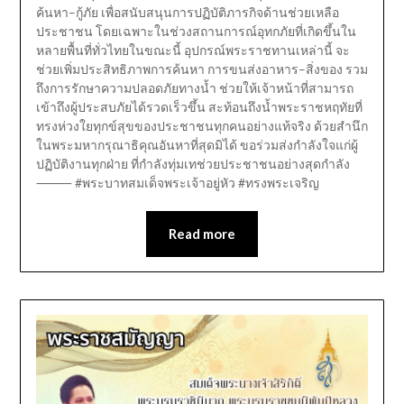
ค้นหา–กู้ภัย เพื่อสนับสนุนการปฏิบัติภารกิจด้านช่วยเหลือ
ประชาชน โดยเฉพาะในช่วงสถานการณ์อุทกภัยที่เกิดขึ้นใน
หลายพื้นที่ทั่วไทยในขณะนี้ อุปกรณ์พระราชทานเหล่านี้ จะ
ช่วยเพิ่มประสิทธิภาพการค้นหา การขนส่งอาหาร–สิ่งของ รวม
ถึงการรักษาความปลอดภัยทางน้ำ ช่วยให้เจ้าหน้าที่สามารถ
เข้าถึงผู้ประสบภัยได้รวดเร็วขึ้น สะท้อนถึงน้ำพระราชหฤทัยที่
ทรงห่วงใยทุกข์สุขของประชาชนทุกคนอย่างแท้จริง ด้วยสำนึก
ในพระมหากรุณาธิคุณอันหาที่สุดมิได้ ขอร่วมส่งกำลังใจแก่ผู้
ปฏิบัติงานทุกฝ่าย ที่กำลังทุ่มเทช่วยประชาชนอย่างสุดกำลัง
⸻ #พระบาทสมเด็จพระเจ้าอยู่หัว #ทรงพระเจริญ
Read more