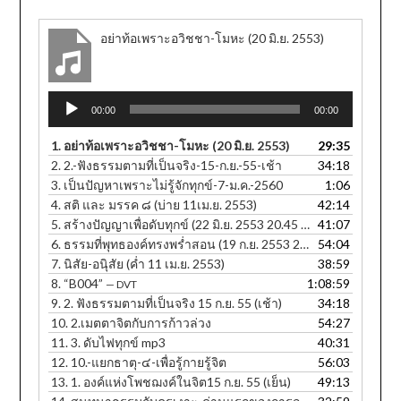
อย่าท้อเพราะอวิชชา-โมหะ (20 มิ.ย. 2553)
Audio
00:00
00:00
Player
1.
อย่าท้อเพราะอวิชชา-โมหะ (20 มิ.ย. 2553)
29:35
2.
2.-ฟังธรรมตามที่เป็นจริง-15-ก.ย.-55-เช้า
34:18
3.
เป็นปัญหาเพราะไม่รู้จักทุกข์-7-ม.ค.-2560
1:06
4.
สติ และ มรรค ๘ (บ่าย 11เม.ย. 2553)
42:14
5.
สร้างปัญญาเพื่อดับทุกข์ (22 มิ.ย. 2553 20.45 น.)
41:07
6.
ธรรมที่พุทธองค์ทรงพร่ำสอน (19 ก.ย. 2553 20.25 น.)
54:04
7.
นิสัย-อนุิสัย (ค่ำ 11 เม.ย. 2553)
38:59
8.
“B004”
1:08:59
— DVT
9.
2. ฟังธรรมตามที่เป็นจริง 15 ก.ย. 55 (เช้า)
34:18
10.
2.เมตตาจิตกับการก้าวล่วง
54:27
11.
3. ดับไฟทุกข์ mp3
40:31
12.
10.-แยกธาตุ-๔-เพื่อรู้กายรู้จิต
56:03
13.
1. องค์แห่งโพชฌงค์ในจิต15 ก.ย. 55 (เย็น)
49:13