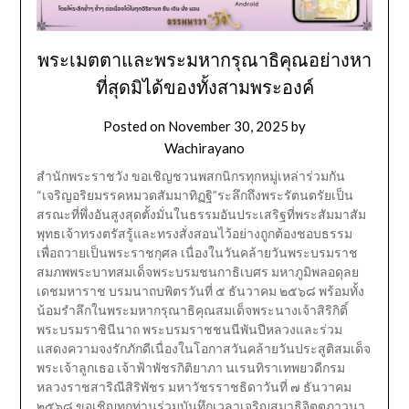
พระเมตตาและพระมหากรุณาธิคุณอย่างหา
ที่สุดมิได้ของทั้งสามพระองค์
Posted on
November 30, 2025
by
Wachirayano
สำนักพระราชวัง ขอเชิญชวนพสกนิกรทุกหมู่เหล่าร่วมกัน
“เจริญอริยมรรคหมวดสัมมาทิฏฐิ”ระลึกถึงพระรัตนตรัยเป็น
สรณะที่พึ่งอันสูงสุดตั้งมั่นในธรรมอันประเสริฐที่พระสัมมาสัม
พุทธเจ้าทรงตรัสรู้และทรงสั่งสอนไว้อย่างถูกต้องชอบธรรม
เพื่อถวายเป็นพระราชกุศล เนื่องในวันคล้ายวันพระบรมราช
สมภพพระบาทสมเด็จพระบรมชนกาธิเบศร มหาภูมิพลอดุลย
เดชมหาราช บรมนาถบพิตรวันที่ ๕ ธันวาคม ๒๕๖๘ พร้อมทั้ง
น้อมรำลึกในพระมหากรุณาธิคุณสมเด็จพระนางเจ้าสิริกิติ์
พระบรมราชินีนาถ พระบรมราชชนนีพันปีหลวงและร่วม
แสดงความจงรักภักดีเนื่องในโอกาสวันคล้ายวันประสูติสมเด็จ
พระเจ้าลูกเธอ เจ้าฟ้าพัชรกิติยาภา นเรนทิราเทพยวดีกรม
หลวงราชสาริณีสิริพัชร มหาวัชรราชธิดาวันที่ ๗ ธันวาคม
๒๕๖๘ ขอเชิญทุกท่านร่วมบันทึกเวลาเจริญสมาธิจิตตภาวนา