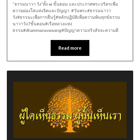
“ธรรมนาวา วัง”ทั้ง ๗ ขั้นตอน และประกาศพระปริตรเพื่อ
ความผ่องใสแห่งจิตและปัญญา #วันพระ#ธรรมนาวา
วัง#ธรรมะเพื่อการตื่นรู้#หลักปฏิบัติเพื่อความพ้นทุกข์ธรรม
นาวาวัง7ขั้นตอน#เรือหลวงแห่ง
ธรรม#dhammanavawang#ปัญญาความจริงสัจจะความดี
Read more