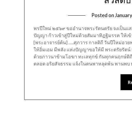
“สวัสดี
Posted on
January
พรปีใหม่ ๒๕๖๙ ขออำนาจพระรัตนตรัย จงเป็นแสงส
ปัญญา ก้าวเข้าสู่ปีใหม่ด้วยสัมมาทิฏฐิมรรค ให
[พระอาจารย์ต้น] …..ศุภวาร กาลดิถี วันปีใหม่อวย
ให้อิ่มเอม มีพลัง แห่งปัญญาขอให้มี พระตรัยรัตน์
ด้วยภาวนาข้ามโอฆา ทะเลทุกข์ กันทุกคนฤกษ์ดิถี ป
ตลอด อริยสัจธรรม แจ้งในตนพาหลุดพ้น พานพบ 
R