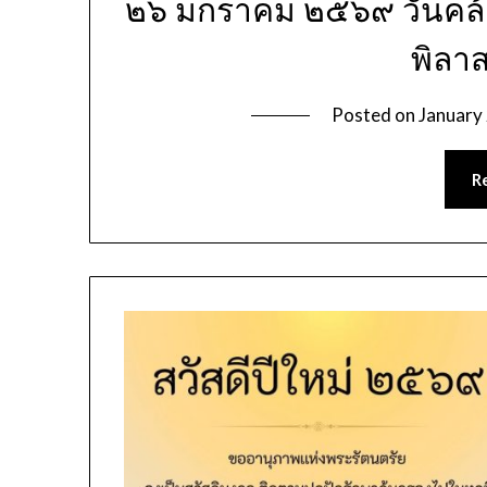
๒๖ มกราคม ๒๕๖๙ วันคล้า
พิลา
Posted on
January
R