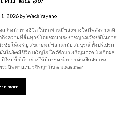
ปีใหม่ ๒๕๖๙”
 1, 2026
by
Wachirayano
ว่างนำทางชีวิต ให้ทุกท่านมีพลังทางใจ มีพลังทางสติ
้เข้าถึงความที่สิ้นทุกข์โดยชอบ พระราชญาณวัชรชิโนภาส
พรชัย ให้เจริญ สุขเกษมมีพลานามัย สมบูรณ์ ทั้งปรีเปรม
 มั่นในจิตมีชีวิต เจริญใจ ใคร่ศึกษาเจริญมรรค บังเกิดผล
ีใหม่นี้ ที่ก้าวย่างให้มีมรรค นำทาง ต่างฝึกฝนแทง
พระนิพพาน..ฯ.. วชิรญาโณ ๑ ม.ค.๒๕๖๙
ead more