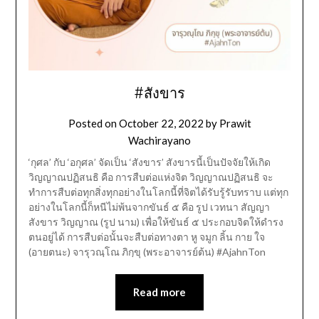
#สังขาร
Posted on
October 22, 2022
by
Prawit
Wachirayano
‘กุศล’ กับ ‘อกุศล’ จัดเป็น ‘สังขาร’ สังขารนี้เป็นปัจจัยให้เกิด
วิญญาณปฏิสนธิ คือ การสืบต่อแห่งจิต วิญญาณปฏิสนธิ จะ
ทำการสืบต่อทุกสิ่งทุกอย่างในโลกนี้ที่จิตได้รับรู้รับทราบ แต่ทุก
อย่างในโลกนี้ก็หนีไม่พ้นจากขันธ์ ๕ คือ รูป เวทนา สัญญา
สังขาร วิญญาณ (รูป นาม) เพื่อให้ขันธ์ ๕ ประกอบจิตให้ดำรง
ตนอยู่ได้ การสืบต่อนั้นจะสืบต่อทางตา หู จมูก ลิ้น กาย ใจ
(อายตนะ) จารุวณฺโณ ภิกฺขุ (พระอาจารย์ต้น) #AjahnTon
Read more