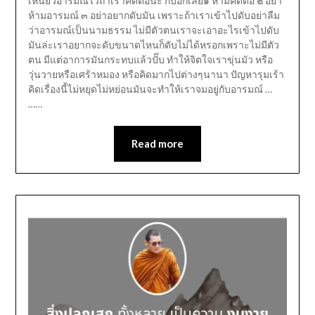
เหนี่ยวอารมณ์ไว้ถ้าเราคิดต่อนะ ก็บอกเลย๑ ห้ามคิดต่อ ๒ อย่า
ห้ามอารมณ์ ๓ อย่าอยากดับมัน เพราะถ้าเราเข้าไปดับอย่าลืม
ว่าอารมณ์เป็นนามธรรม ไม่มีตัวตนเราจะเอาอะไรเข้าไปดับ
มันล่ะเราอยากจะดับขนาดไหนก็ดับไม่ได้หรอกเพราะไม่มีตัว
ตน มีแต่อาการมันกระทบแล้วปั๊บ ทำให้จิตใจเราขุ่นมัว หรือ
วุ่นวายหรือเศร้าหมอง หรือคิดมากไปต่างๆนานา ปัญหารุมเร้า
คิดเรื่องนี้ไม่หยุดไม่หย่อนมันจะทำให้เราจมอยู่กับอารมณ์ …
……
Read more