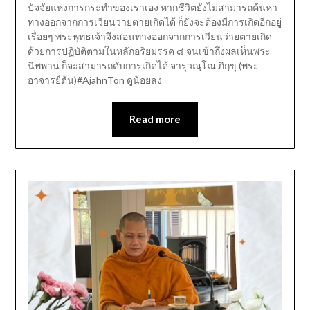
ปัจจัยแห่งการกระทำของเราเอง หากชีวิตยังไม่สามารถค้นหา
ทางออกจากการเวียนว่ายตายเกิดได้ ก็ยังจะต้องมีการเกิดอีกอยู่
เรื่อยๆ พระพุทธเจ้าจึงสอนทางออกจากการเวียนว่ายตายเกิด
ด้วยการปฏิบัติตามในหลักอริยมรรค ๘ จนเข้าถึงผลเห็นพระ
นิพพาน ก็จะสามารถดับการเกิดได้ จารุวณฺโณ ภิกฺขุ (พระ
อาจารย์ต้น)#AjahnTon ดูน้อยลง
Read more