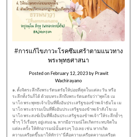
#การแก้ไขภาวะโรคซึมเศร้าตามแนวทาง
พระพุทธศาสนา
Posted on
February 12, 2023
by
Prawit
Wachirayano
๑. ตั้งจิตระลึกถึงพระรัตนตรัยให้บ่อยที่สุดในแต่ละวัน หรือ
ระลึกทั้งวันก็ได้ ด้วยบทระลึกถึงพระรัตนตรัยว่า“พุทโธ เม
นาโถ พระพุทธเจ้าเป็นที่พึ่งอันประเสริฐของข้าพเจ้าธัมโม เม
นาโถ พระธรรมเป็นที่พึ่งอันประเสริฐของข้าพเจ้าสังโฆ เม
นาโถ พระสงฆ์เป็นที่พึ่งอันประเสริฐของข้าพเจ้า”ให้ระลึกย้ำๆ
ซ้ำๆ ไว้เรื่อยๆ อยู่เสมอ ๒. หากมีอารมณ์ใดเกิดกระทบจิตใน
แต่ละครั้ง ให้ทักอารมณ์นั้นตรงๆ ไปเลย เช่น หากเกิด
ความเครียดขึ้นมาให้ทักว่า“นี่คือความเครียดความเครียด