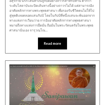
อสุรกาย นรก เส้นทางนี้ถูกปิดอย่างถาวรสำหรับท่าน ต่ำกว่า
ระดับโสดาบันจะปิดเส้นทางนี้อย่างถาวรไม่ได้ แต่สามารถอิง
อาศัยหลักการทางพระพุทธศาสนา เพื่อรองรับชีวิตตนไม่ให้ไป
สู่ทุคติเลยตลอดแสนกัปป์ โดยในกัปป์ที่หนึ่งแสนจะพ้นออกจาก
ทางแห่งการเวียนว่าย การอิงอาศัยหลักการทางพุทธศาสนา
หมายถึงทางแห่งการยึดมั่น ถือมั่นในพระรัตนตรัยในพระพุทธ
ศาสนานั่นเอง จารุวณฺโณ…
Read more