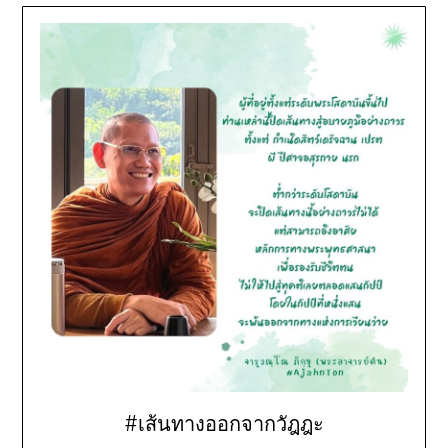
#เส้นทางออกจากวัฎฎะ