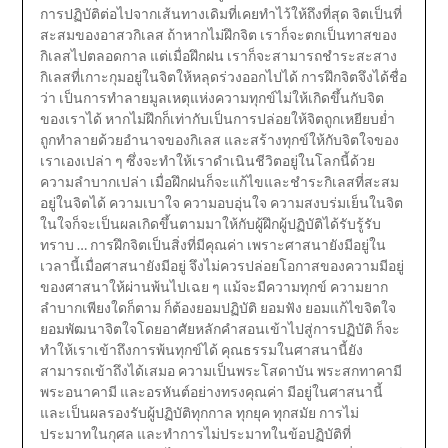
การปฏิบัติต่อไปจากเส้นทางเดิมที่เคยทำไว้ให้ถึงที่สุด จิตเป็นที่
สะสมของอาสวกิเลส ถ้าหากไม่ฝึกจิต เราก็จะตกเป็นทาสของ
กิเลสไปตลอดกาล แต่เมื่อฝึกฝน เราก็จะสามารถชำระสะสาง
กิเลสที่เกาะกุมอยู่ในจิตให้หลุดร่วงออกไปได้ การฝึกจิตจึงได้ชื่อ
ว่า เป็นการทำลายมูลเหตุแห่งความทุกข์ไม่ให้เกิดขึ้นกับจิต
ของเราได้ หากไม่ฝึกก็เท่ากับเป็นการปล่อยให้จิตถูกเหยียบย่ำ
ถูกทำลายด้วยอำนาจของกิเลส และสร้างทุกข์ให้กับจิตใจของ
เราเองเปล่า ๆ ซึ่งจะทำให้เราดำเนินชีวิตอยู่ในโลกนี้ด้วย
ความลำบากเปล่า เมื่อฝึกฝนก็จะแก้ไขและชำระกิเลสที่สะสม
อยู่ในจิตได้ ความเบาใจ ความอบอุ่นใจ ความสงบร่มเย็นในจิต
ในใจก็จะเป็นผลเกิดขึ้นตามมาให้กับผู้ฝึกผู้ปฏิบัติได้รับรู้รับ
ทราบ … การฝึกจิตเป็นสิ่งที่มีคุณค่า เพราะศาสนายังมีอยู่ใน
เวลานี้เมื่อศาสนายังมีอยู่ จึงไม่ควรปล่อยโอกาสของความมีอยู่
ของศาสนาให้ผ่านพ้นไปเฉย ๆ แม้จะมีความทุกข์ ความยาก
ลำบากเพียงใดก็ตาม ก็ต้องยอมปฏิบัติ ยอมฟัง ยอมแก้ไขจิตใจ
ยอมพัฒนาจิตใจโดยอาศัยหลักคำสอนเข้าไปสู่การปฏิบัติ ก็จะ
ทำให้เราเข้าถึงการพ้นทุกข์ได้ คุณธรรมในศาสนานี้ยัง
สามารถเข้าถึงได้เสมอ ความเป็นพระโสดาบัน พระสกทาคามี
พระอนาคามี และอรหันต์อย่างทรงคุณค่า มีอยู่ในศาสนานี้
และเป็นผลรองรับผู้ปฏิบัติทุกกาล ทุกยุค ทุกสมัย การไม่
ประมาทในกุศล และทำการไม่ประมาทในข้อปฏิบัติที่