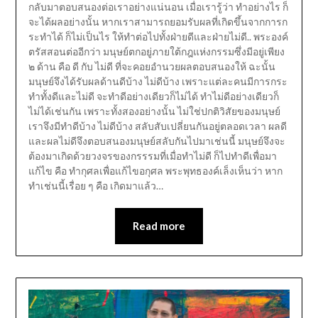
กลับมาตอบสนองต่อเราอย่างแน่นอน เมื่อเรารู้ว่า ทำอย่างไร ก็
จะได้ผลอย่างนั้น หากเราสามารถยอมรับผลที่เกิดขึ้นจากการก
ระทำได้ ก็ไม่เป็นไร ให้ทำต่อไปทั้งฝ่ายดีและฝ่ายไม่ดี.. พระองค์
ตรัสสอนต่ออีกว่า มนุษย์ตกอยู่ภายใต้กฎแห่งกรรมซึ่งมีอยู่เพียง
๒ ด้าน คือ ดี กับ ไม่ดี ที่จะคอยอำนวยผลตอบสนองให้ ฉะนั้น
มนุษย์จึงได้รับผลด้านดีบ้าง ไม่ดีบ้าง เพราะแต่ละคนมีการกระ
ทำทั้งดีและไม่ดี จะทำดีอย่างเดียวก็ไม่ได้ ทำไม่ดีอย่างเดียวก็
ไม่ได้เช่นกัน เพราะทั้งสองอย่างนั้น ไม่ใช่ปกติวิสัยของมนุษย์
เราจึงมีทำดีบ้าง ไม่ดีบ้าง สลับสับเปลี่ยนกันอยู่ตลอดเวลา ผลดี
และผลไม่ดีจึงตอบสนองมนุษย์สลับกันไปมาเช่นนี้ มนุษย์จึงจะ
ต้องมาเกิดด้วยวงจรของกรรรมที่เมื่อทำไม่ดี ก็ไปทำดีเพื่อมา
แก้ไข คือ ทำกุศลเพื่อแก้ไขอกุศล พระพุทธองค์เล็งเห็นว่า หาก
ทำเช่นนี้เรื่อย ๆ คือ เกิดมาแล้ว…
Read more