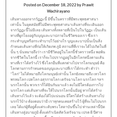
Posted on
December 18, 2022
by
Prawit
Wachirayano
เส้นทางออกจากวัฏฏะนี้ มีขึ้นในคราวที่มีพระพุทธศาสนา
เท่านั้น ในยุคสมัยที่ไม่มีพระพุทธศาสนาเส้นทางที่จะเดินออก
จากวัฏฏะนี้ไม่มีเลย เส้นทางทั้งหลายที่เป็นไปในวัฏฏะ เป็นเส้น
ทางที่ผูกโยงอยู่กับบุญและบาปภายในชีวิตของเรา ซึ่งเรา
กระทำบุญหรือกระทำบาปไว้อย่างไร บุญและบาปนั้นเป็นสิ่ง
กำหนดเส้นทางที่ก่อให้เกิดภพ ภูมิ สถานที่ที่เราจะได้ไปเกิดในที่
นั้น ๆ นั่นหมายถึงว่า เรามีชีวิตอยู่ในโลกนี้ชั่วคราวหนึ่ง พอพ้น
จากชีวิตในโลกนี้ เราก็จะไปปรากฏอยู่ในอีกโลกหนึ่งตามเส้น
ทางที่เราได้สร้างไว้ ซึ่งโลกอื่นที่แตกต่างไปจากโลกมนุษย์ คือ
โลกตามการกำหนดของบุญและบาปที่เราได้กระทำ คำว่า
“โลก” ไม่ได้หมายถึงโลกมนุษย์เท่านั้น โลกยังหมายถึง เทวโลก
พรหมโลก เปตโลก อสุรกายโลก เดรัจฉานโลก นรกโลก ฯลฯ
นรกโลกนั้น พวกเราก็ได้ยินกันมาแล้ว คงไม่มีใครต้องการไป
นรกโลก แต่เส้นทางที่จะให้ไปนรกโลกนั้นมีอยู่ หากได้สร้าง
เส้นทางไว้แล้ว จะต้องได้ไปแน่นอน มีใครได้สร้างเส้นทางไป
นรกไว้บ้าง ต้องตอบว่ามี เราทุกคนเคยสร้างไว้ ผู้ที่จะไม่ไปนรก
เลย ได้แก่ผู้ที่อยู่ตั้งแต่ระดับพระโสดาบันขึ้นไป ท่านเหล่านี้ปิด
เส้นทางสู่อบายภูมิ ตั้งแต่กำเนิดสัตว์เดรัจฉาน เปรต ผี ปีศาจ