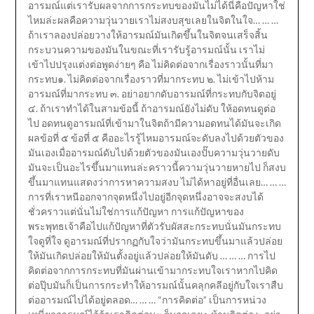
อารมณ์แต่เรารับผลจากการกระทบของมันไม่ได้นี่คือปัญหาใช่
ไหมล่ะผลคือความวุ่นวายเราไม่สงบสุขเลยในจิตในใจ… … …
ถ้าเราลองปล่อยวางให้อารมณ์มันเกิดขึ้นในจิตจนเสร็จสิ้น
กระบวนความของมันในขณะที่เรารับรู้อารมณ์นั้น เราไม่
เข้าไปปรุงแต่งต่อพูดง่ายๆ คือ ไม่คิดต่อจากเรื่องราวนั้นที่มา
กระทบ๑. ไม่คิดต่อจากเรื่องราวที่มากระทบ ๒. ไม่เข้าไปห้าม
อารมณ์ที่มากระทบ ๓. อย่าอยากดับอารมณ์ที่กระทบกับจิตอยู่
๔. ถ้าเราทำได้ในสามข้อนี้ ถ้าอารมณ์ยังไม่ดับ ให้อดทนดูต่อ
ไป อดทนดูอารมณ์ที่เข้ามาในจิตถ้ามีความอดทนได้มันจะเกิด
ผลข้อที่ ๕ ข้อที่ ๕ คืออะไรรู้ไหมอารมณ์จะดับลงไปด้วยตัวของ
มันเองเมื่ออารมณ์ดับไปด้วยตัวของมันเองปั๊บความวุ่นวายดับ
มันจะเป็นอะไรขึ้นมาแทนล่ะคราวนี้ความวุ่นวายหายไป ก็สงบ
ขึ้นมาแทนแสดงว่าการหาความสงบ ไม่ได้หาอยู่ที่อื่นเลย… … …
การที่เราหนีออกจากจุดหนึ่งไปอยู่อีกจุดหนึ่งอาจจะสงบได้
ชั่วคราวแต่นั่นไม่ใช่การแก้ปัญหา การแก้ปัญหาของ
พระพุทธเจ้าคือไปแก้ปัญหาที่ตัวรับผัสสะกระทบนั่นมันกระทบ
ใจดูที่ใจ ดูอารมณ์ที่ปรากฏกับใจว่ามันกระทบขึ้นมาแล้วปล่อย
ให้มันเกิดปล่อยให้มันตั้งอยู่แล้วปล่อยให้มันดับ … … … การไป
คิดต่อจากการกระทบที่มันผ่านเข้ามากระทบใจเราหากไปคิด
ต่อปุ๊บมันก็เป็นการกระทำให้อารมณ์นั้นคลุกคลีอยู่กับใจเราสืบ
ต่ออารมณ์ไปได้อยู่ตลอด… … … “การคิดต่อ” เป็นการหน่วง