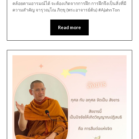
คล้อยตามอารมณ์ได้ จะต้องเกิดจากการฝึก การฝึกจึงเป็นสิ่งที่มี
ความสำคัญ จารุวณฺโณ ภิกฺขุ (พระอาจารย์ต้น) #AjahnTon
Read more