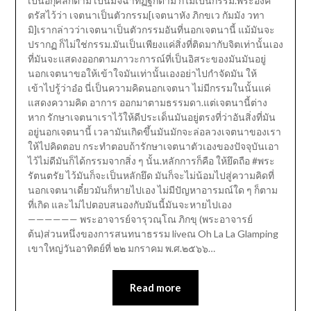
เป็นอกุศลก็ตาม เป็นมิจฉาทิฏฐิก็ตาม ก็ไม่เป็นกรรม.พระองค์
ตรัสไว้ว่า เจตนาเป็นตัวกรรม[เจตนาหัง ภิกขเว กัมมัง วทา
มิ]เรากล่าวว่าเจตนาเป็นตัวกรรมอันที่นอกเจตนานี้ แม้มันจะ
ปรากฏ ก็ไม่ใช่กรรม.มันเป็นเพียงแค่สิ่งที่ติดมากับจิตเท่านั้นเอง
ที่มันจะแสดงออกตามภาวะการณ์ที่เป็นอิสระของมันมันอยู่
นอกเจตนาขอให้เข้าใจมันเท่านั้นเองอย่าไปกำจัดมัน ให้
เข้าไปรู้ว่าอ๋อ นี่เป็นความคิดนอกเจตนา ไม่มีกรรมในนั้นแค่
แสดงความคิด อาการ ออกมาตามธรรมดา.แต่เจตนานี้ต่าง
หาก รักษาเจตนาเราไว้ให้ดีประเด็นมันอยู่ตรงที่ว่าอันสิ่งที่มัน
อยู่นอกเจตนานี้ เวลามันเกิดขึ้นมันมักจะล่อลวงเจตนาของเรา
ให้ไปคิดตอบ กระทำตอบถ้ารักษาเจตนาตัวเองของปัจจุบันเอา
ไว้ไม่ดีมันก็ได้กรรมจากสิ่ง ๆ นั้น.หลักการก็คือ ให้ยึดถือ #พระ
รัตนตรัย ไว้มันก็จะเป็นหลักยึด มันก็จะไม่น้อมไปสู่ความคิดที่
นอกเจตนาเดี๋ยวมันก็หายไปเอง ไม่มีปัญหาอารมณ์ใด ๆ ก็ตาม
ที่เกิด และไม่ไปตอบสนองกับมันนี้มันจะหายไปเอง
—————— พระอาจารย์จารุวณฺโณ ภิกขุ (พระอาจารย์
ต้น)ส่วนหนึ่งของการสนทนาธรรม liveณ Oh La La Glamping
เขาใหญ่วันอาทิตย์ที่ ๒๒ มกราคม พ.ศ.๒๕๖๖…
Read more