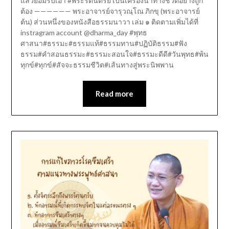
แล้วยอมรับเอา #พระรัตนตรัย เป็นเครื่องนำทางชีวิตอย่างถูก
ต้อง —————— พระอาจารย์จารุวณฺโณ ภิกขุ (พระอาจารย์
ต้น) ส่วนหนึ่งของหนังสือธรรมนาวา เล่ม ๑ ติดตามเพิ่มได้ที่
instragram account @dharma_day #พุทธ
ศาสนา#ธรรมะ#ธรรมแท้#ธรรมทาน#ปฏิบัติธรรม#ฟัง
ธรรม#คำสอนธรรมะ#ธรรมะสอนใจ#ธรรมะดีดี#วันพุทธ#พ้น
ทุกข์#ทุกข์#สัจจะธรรมชีวิต#เส้นทางสู่พระนิพพาน
Read more