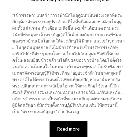
“เข้าพรรษา” แปลว่า “การพำนักในฤดูฝน”เป็นช่วงเวลาที่พระ
ภิกษุต้องจำพรรษาอยู่ประจำณ ที่ใดที่หนึ่งตลอด ๓ เดือนในฤดู
ฝนตั้งแต่ แรม ๑ ค่ำ เดือน ๘ ถึงขึ้น ๑๕ ค่ำ เดือน ๑๑ตามพระ
วินัยที่พระพุทธเจ้าทรงบัญญัติไว้เพื่อป้องกันการรบกวนพืชผล
ของชาวบ้านเปิดโอกาสให้พระภิกษุได้ ฝึกตน และเจริญภาวนา
… ในยุคต้นพุทธกาล ยังไม่มีการกำหนดเข้าพรรษาพระภิกษุ
จาริกไปยังที่ต่างๆ ตามโอกาส โดยไม่เว้นฤดูฝนซึ่งทำให้บาง
ครั้งเผลอเหยียบข้าวกล้า หรือพืชผลของชาวบ้านโดยไม่ตั้งใจ
จนเกิดความไม่พอใจในหมู่ชาวบ้านพระพุทธเจ้าไดรับฟังอย่าง
เมตตาจึงทรงบัญญัติให้พระภิกษุ “อยู่ประจำที่” ในช่วงฤดูฝนนี้
พระองค์ไม่ได้ทรงกำหนดไว้เพียงเพื่อแก้ปัญหาเท่านั้นหากยัง
ทรง เปลี่ยนสถานการณ์เป็นโอกาสให้พระภิกษุใช้เวลานี้ ฝึก
สมาธิ ศึกษาธรรมะและถ่ายทอดพระธรรมวินัยแก่กันและกัน …
แม้การจำพรรษาจะเป็นหน้าที่ของพระภิกษุแต่พุทธศาสนิกชน
ผู้มีจิตศรัทธา ก็มักร่วมตั้งการปฏิบัติเช่นกันเช่น ให้พรรษานี้
เป็น “พรรษาแห่งปัญญา” ด้วยกันเทญ
Read more