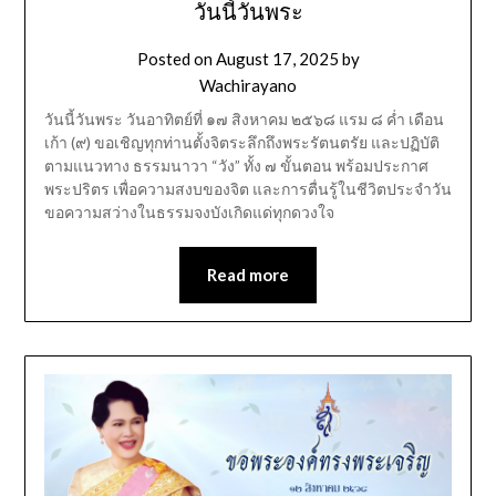
วันนี้วันพระ
Posted on
August 17, 2025
by
Wachirayano
วันนี้วันพระ วันอาทิตย์ที่ ๑๗ สิงหาคม ๒๕๖๘ แรม ๘ ค่ำ เดือน
เก้า (๙) ขอเชิญทุกท่านตั้งจิตระลึกถึงพระรัตนตรัย และปฏิบัติ
ตามแนวทาง ธรรมนาวา “วัง” ทั้ง ๗ ขั้นตอน พร้อมประกาศ
พระปริตร เพื่อความสงบของจิต และการตื่นรู้ในชีวิตประจำวัน
ขอความสว่างในธรรมจงบังเกิดแด่ทุกดวงใจ
Read more