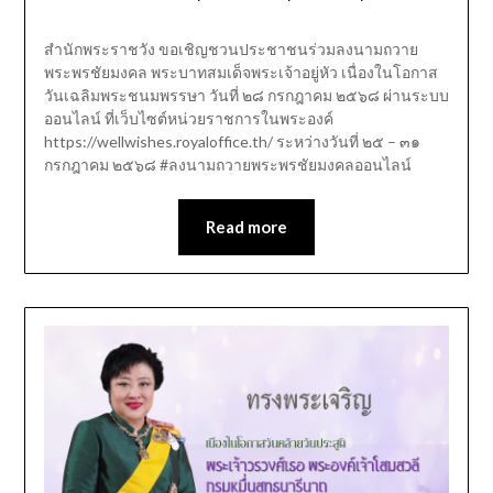
สำนักพระราชวัง ขอเชิญชวนประชาชนร่วมลงนามถวาย
พระพรชัยมงคล พระบาทสมเด็จพระเจ้าอยู่หัว เนื่องในโอกาส
วันเฉลิมพระชนมพรรษา วันที่ ๒๘ กรกฎาคม ๒๕๖๘ ผ่านระบบ
ออนไลน์ ที่เว็บไซต์หน่วยราชการในพระองค์
https://wellwishes.royaloffice.th/ ระหว่างวันที่ ๒๕ – ๓๑
กรกฎาคม ๒๕๖๘ #ลงนามถวายพระพรชัยมงคลออนไลน์
Read more