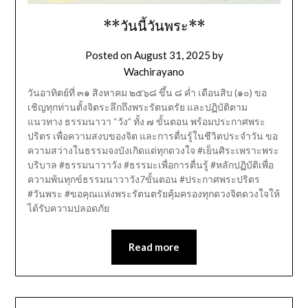
**วันนี้วันพระ**
Posted on
August 31, 2025
by
Wachirayano
วันอาทิตย์ที่ ๓๑ สิงหาคม ๒๕๖๘ ขึ้น ๘ ค่ำ เดือนสิบ (๑๐) ขอ
เชิญทุกท่านตั้งจิตระลึกถึงพระรัตนตรัย และปฏิบัติตาม
แนวทาง ธรรมนาวา “วัง” ทั้ง ๗ ขั้นตอน พร้อมประกาศพระ
ปริตร เพื่อความสงบของจิต และการตื่นรู้ในชีวิตประจำวัน ขอ
ความสว่างในธรรมจงบังเกิดแด่ทุกดวงใจ #เย็นศิระเพราะพระ
บริบาล #ธรรมนาวาวัง #ธรรมะเพื่อการตื่นรู้ #หลักปฏิบัติเพื่อ
ความพ้นทุกข์ธรรมนาวาวัง7ขั้นตอน #ประกาศพระปริตร
#วันพระ #ขอคุณแห่งพระรัตนตรัยคุ้มครองทุกดวงจิตดวงใจให้
ได้รับความปลอดภัย
Read more