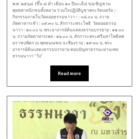
พ.ศ. ๒๕๖๘ (ขึ้น ๘ ค่ำ เดือน ๑๐ ปีมะเส็ง) ขอเชิญชวน
พุทธศาสนิกชนทั้งหลาย ร่วมใจปฏิบัติบูชาพระรัตนตรัย :-
กิจกรรมภายในวัดดอยธรรมนาวา-: : ๐๘.๐๐ น. ถวาย
ภัตตาหารเช้า : ๐๙.๓๐ น. สักการะพระโพธิ วัดดอยธรรม
นาวา : ๑๐.๐๐ น. พระอาจารย์ต้นแสดงธรรมบรรยาย : ๑๑.๐๐
น. ถวายภัตตาหารเพล : ๑๖.๐๐ น. สักการะพระศรีมหาโพธิทศ
มราชบพิตร ณ พุทธมณฑล จ.เชียงราย : ๑๙.๓๐ น. พระ
อาจารย์ต้นแสดงธรรมบรรยาย ตอบปัญหาธรรมะผ่านเพจ
ธรรมนาวา “วัง”
Read more