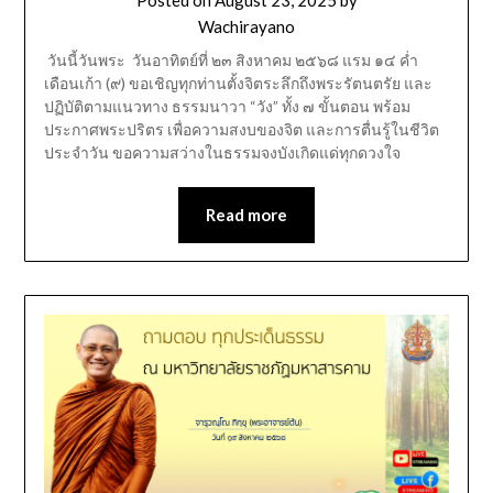
Posted on
August 23, 2025
by
Wachirayano
วันนี้วันพระ วันอาทิตย์ที่ ๒๓ สิงหาคม ๒๕๖๘ แรม ๑๔ ค่ำ
เดือนเก้า (๙) ขอเชิญทุกท่านตั้งจิตระลึกถึงพระรัตนตรัย และ
ปฏิบัติตามแนวทาง ธรรมนาวา “วัง” ทั้ง ๗ ขั้นตอน พร้อม
ประกาศพระปริตร เพื่อความสงบของจิต และการตื่นรู้ในชีวิต
ประจำวัน ขอความสว่างในธรรมจงบังเกิดแด่ทุกดวงใจ
Read more