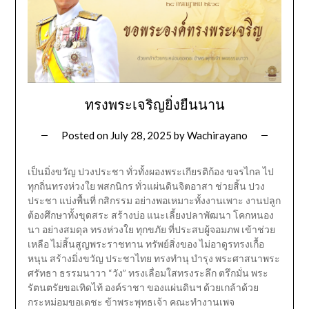
ทรงพระเจริญยิ่งยืนนาน
Posted on
July 28, 2025
by
Wachirayano
เป็นมิ่งขวัญ ปวงประชา ทั่วทั้งผองพระเกียรติก้อง ขจรไกล ไป
ทุกถิ่นทรงห่วงใย พสกนิกร ทั่วแผ่นดินจิตอาสา ช่วยสิ้น ปวง
ประชา แบ่งพื้นที่ กสิกรรม อย่างพอเหมาะทั้งงานเพาะ งานปลูก
ต้องศึกษาทั้งขุดสระ สร้างบ่อ แนะเลี้ยงปลาพัฒนา โคกหนอง
นา อย่างสมดุล ทรงห่วงใย ทุกขภัย ที่ประสบผู้จอมภพ เข้าช่วย
เหลือ ไม่สิ้นสูญพระราชทาน ทรัพย์สิ่งของ ไม่อาดูรทรงเกื้อ
หนุน สร้างมิ่งขวัญ ประชาไทย ทรงทำนุ บำรุง พระศาสนาพระ
ศรัทธา ธรรมนาวา “วัง” ทรงเลื่อมใสทรงระลึก ตรึกมั่น พระ
รัตนตรัยขอเทิดไท้ องค์ราชา ของแผ่นดินฯ ด้วยเกล้าด้วย
กระหม่อมขอเดชะ ข้าพระพุทธเจ้า คณะทำงานเพจ