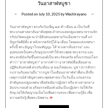
วันอาสาฬหบูชา
Posted on
July 10, 2025
by
Wachirayano
วันอาสาฬหบูชา ตรงกับวันเพ็ญ ๑๕ ค่ำ เดือน ๘ เป็นวันที่
พระบรมศาสดาสัมมาสัมพุทธเจ้าทรงแสดปฐมเทศนาธรรมจัก
รกัปปวัตตนสูต ณ ป่าอิสิปตนมฤคทายวันเมืองพาราณสี แก่
ปัญจวัคคีย์ทั้ง ๕ หลังจากตรัสรู้ได้ ๒ เดือน โดยผลแห่งเทศนา
ครั้งนี้ พระอัญญาโกณฑัญญะ ได้“ดวงตาเห็นธรรม” และ
อุปสมบทเป็นพระภิกษุรูปแรกทำให้ พระพุทธ พระธรรม และ
พระสงฆ์บังเกิดขึ้นครบองค์เป็น พระรัตนตรัย ครั้งแรกของโลก
คำว่า “อาสาฬหบูชา” มาจากคำว่า อาสาฬห(ชื่อเดือนตาม
ปฏิทินจันทรคติ ตรงกับเดือน ๘ ของไทย)และ บูชา (การสักกา
ระ)รวมกันหมายถึง “การบูชาในเดือนอาสาฬห”เพื่อระลึกถึง
เหตุการณ์สำคัญทางพระพุทธศาสนาในวันนั้น แก่นธรรม
สำคัญของปฐมเทศนาคือมัชฌิมาปฏิปทา หรือ ทางสายกลาง
อันประกอบด้วย อริยมรรคมีองค์ ๘อันเป็นปฏิปทา ก่อให้เกิด
จักษุ ก่อให้เกิดญาณเป็นไปเพื่อความสงบ เพื่อความรู้ยิ่ง เพื่อ
ความตรัสรู้เพื่อพระนิพพาน