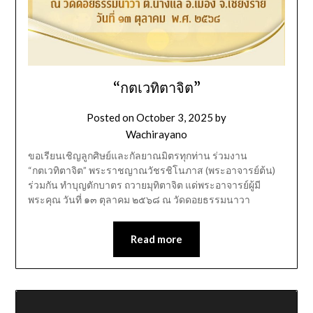
“กตเวทิตาจิต”
Posted on
October 3, 2025
by
Wachirayano
ขอเรียนเชิญลูกศิษย์และกัลยาณมิตรทุกท่าน ร่วมงาน
“กตเวทิตาจิต” พระราชญาณวัชรชิโนภาส (พระอาจารย์ต้น)
ร่วมกัน ทำบุญตักบาตร ถวายมุทิตาจิต แด่พระอาจารย์ผู้มี
พระคุณ วันที่ ๑๓ ตุลาคม ๒๕๖๘ ณ วัดดอยธรรมนาวา
Read more