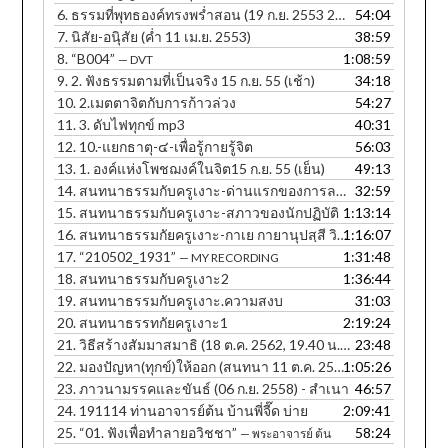
6.
ธรรมที่พุทธองค์ทรงพร่ำสอน (19 ก.ย. 2553 20.25 น.)
54:04
7.
นิสัย-อนุิสัย (ค่ำ 11 เม.ย. 2553)
38:59
8.
“B004”
1:08:59
— DVT
9.
2. ฟังธรรมตามที่เป็นจริง 15 ก.ย. 55 (เช้า)
34:18
10.
2.เมตตาจิตกับการก้าวล่วง
54:27
11.
3. ดับไฟทุกข์ mp3
40:31
12.
10.-แยกธาตุ-๔-เพื่อรู้กายรู้จิต
56:03
13.
1. องค์แห่งโพชฌงค์ในจิต15 ก.ย. 55 (เย็น)
49:13
14.
สนทนาธรรมกับครูเงาะ-ด่านแรกของการละกิเลส
32:59
15.
สนทนาธรรมกับครูเงาะ-สภาวของนักปฏิบัติ
1:13:14
16.
สนทนาธรรมกัยครูเงาะ-กาเย กายานุปสฺสี วิหรติ
1:16:07
17.
“210502_1931”
1:31:48
— MY RECORDING
18.
สนทนาธรรมกับครูเงาะ2
1:36:44
19.
สนทนาธรรมกับครูเงาะ.ความสงบ
31:03
20.
สนทนาธรรทกัยครูเงาะ1
2:19:24
21.
วิธีสร้างสัมมาสมาธิ (18 ต.ค. 2562, 19.40 น. ภาษาอีสาน)
23:48
22.
มองปัญหา(ทุกข์)ให้ออก (สนทนา 11 ต.ค. 2560, 12.30 น.) - สำเนา
1:05:26
23.
ภาวนามรรคและขันธ์ (06 ก.ย. 2558) - สำเนา
46:57
24.
191114 ท่านอาจารย์ต้น บ้านพี่จี๊ด บ่าย
2:09:41
25.
“01. ฟังเพื่อทำลายอวิชชา”
58:24
— พระอาจารย์ ต้น